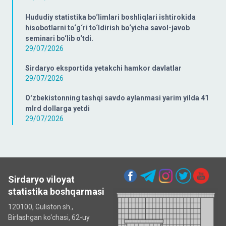
Hududiy statistika bo‘limlari boshliqlari ishtirokida
hisobotlarni to‘g‘ri to‘ldirish bo‘yicha savol-javob
seminari bo‘lib o‘tdi.
29/07/2026
Sirdaryo eksportida yetakchi hamkor davlatlar
29/07/2026
Oʻzbekistonning tashqi savdo aylanmasi yarim yilda 41
mlrd dollarga yetdi
29/07/2026
Sirdaryo viloyat
statistika boshqarmasi
120100, Guliston sh.,
Birlashgan ko‘chаsi, 62-uy