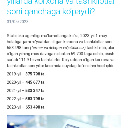
yillarda korxona va tashkilotlar
soni qanchaga ko‘paydi?
31/05/2023
Statistika agentligi maʼlumotlariga koʻra, 2023-yil 1-may
holatiga jami ro‘yxatdan o‘tgan korxona va tashkilotlar soni
653 498 tani
(fermer va dehqon xo‘jaliklarisiz)
tashkil etib, ular
o‘tgan yilning mos davriga nisbatan 69 700 taga oshib, o‘sish
sur’ati 111,9 foizni tashkil etdi. Ro‘yxatdan o‘tgan korxona va
tashkilotlar soni yillar kesimida quyidagi ko‘rinishni hosil qildi:
2019-yil –
3
75 798
ta
2020-yil –
445 677
ta
2021-yil –
533 347
ta
2022-yil –
583 798
ta
2023-yil –
65
3
498
ta