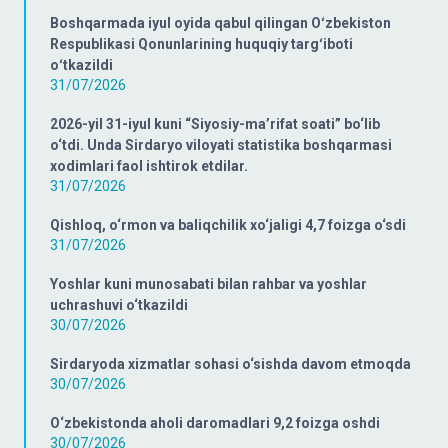
Boshqarmada iyul oyida qabul qilingan Oʻzbekiston
Respublikasi Qonunlarining huquqiy targʻiboti
oʻtkazildi
31/07/2026
2026-yil 31-iyul kuni “Siyosiy-ma’rifat soati” bo‘lib
o‘tdi. Unda Sirdaryo viloyati statistika boshqarmasi
xodimlari faol ishtirok etdilar.
31/07/2026
Qishloq, o‘rmon va baliqchilik xo‘jaligi 4,7 foizga o‘sdi
31/07/2026
Yoshlar kuni munosabati bilan rahbar va yoshlar
uchrashuvi o‘tkazildi
30/07/2026
Sirdaryoda xizmatlar sohasi o‘sishda davom etmoqda
30/07/2026
O‘zbekistonda aholi daromadlari 9,2 foizga oshdi
30/07/2026