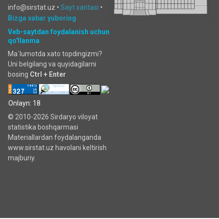
info@sirstat.uz •
Sayt xaritasi
•
Bizga xabar yuboring
Veb-saytdan foydalanish uchun
qo'llanma
Ma`lumotda xato topdingizmi?
Uni belgilang va quyidagilarni
bosing
Ctrl + Enter
Onlayn: 18
© 2010-2026 Sirdaryo viloyat
statistika boshqarmasi
Materiallardan foydalanganda
www.sirstat.uz havolani keltirish
majburiy.