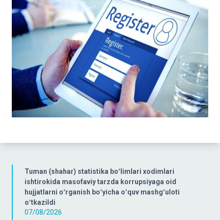
Tuman (shahar) statistika boʻlimlari xodimlari
ishtirokida masofaviy tarzda korrupsiyaga oid
hujjatlarni oʻrganish boʻyicha oʻquv mashgʻuloti
oʻtkazildi
07/08/2026