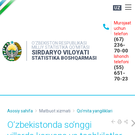
UZ
BOSHQARMA HAQIDA
Murojaat
uchun
OCHIQ MA'LUMOTLAR
telefon
(67)
NASHRLAR
O‘ZBEKISTON RESPUBLIKASI
236-
MILLIY STATISTIKA QO‘MITASI
70-00
INTERAKTIV XIZMATLAR
SIRDARYO VILOYATI
Ishonch
STATISTIKA BOSHQARMASI
MATBUOT XIZMATI
telefoni
(55)
MUROJAATLAR
651-
70-23
KONTAKTLAR
Asosiy sahifa
Matbuot xizmati
Qo'mita yangiliklari
O‘zbekistonda so‘nggi