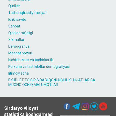
Qurilish
Tashqi iqtisodiy faoliyat
Ichki savdo
Sanoat
Qishloq xo‘jaligi
Xizmatlar
Demografiya
Mehnat bozori
Kichik biznes va tadbirkorlik
Korxona va tashkilotlar demografiyasi
Ijtimoiy soha
BYUDJET TO'G'RISIDAGI QONUNCHILIK HUJATLARIGA
MUOFIQ OCHIQ MALUMOTLAR
Sirdaryo viloyat
statistika boshqarmasi