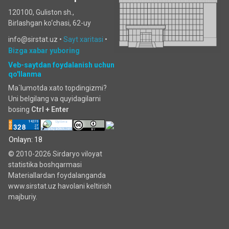
120100, Guliston sh.,
Birlashgan ko‘chаsi, 62-uy
info@sirstat.uz •
Sayt xaritasi
•
Bizga xabar yuboring
Veb-saytdan foydalanish uchun
qo'llanma
Ma`lumotda xato topdingizmi?
Uni belgilang va quyidagilarni
bosing
Ctrl + Enter
Onlayn: 18
© 2010-2026 Sirdaryo viloyat
statistika boshqarmasi
Materiallardan foydalanganda
www.sirstat.uz havolani keltirish
majburiy.