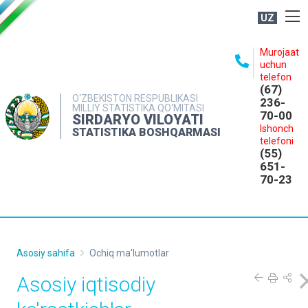
UZ
BOSHQARMA HAQIDA
Murojaat
uchun
OCHIQ MA'LUMOTLAR
telefon
(67)
NASHRLAR
O‘ZBEKISTON RESPUBLIKASI
236-
MILLIY STATISTIKA QO‘MITASI
70-00
INTERAKTIV XIZMATLAR
SIRDARYO VILOYATI
Ishonch
STATISTIKA BOSHQARMASI
MATBUOT XIZMATI
telefoni
(55)
MUROJAATLAR
651-
70-23
KONTAKTLAR
Asosiy sahifa
Ochiq ma'lumotlar
Asosiy iqtisodiy