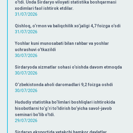
o‘tdi. Unda Sirdaryo viloyati statistika boshqarmasi
xodimlari faol ishtirok etdilar.
31/07/2026
Qishloq, o‘rmon va baliqchilik xo‘jaligi 4,7 foizga o‘sdi
31/07/2026
Yoshlar kuni munosabati bilan rahbar va yoshlar
uchrashuvi o‘tkazildi
30/07/2026
Sirdaryoda xizmatlar sohasi o‘sishda davom etmoqda
30/07/2026
O‘zbekistonda aholi daromadlari 9,2 foizga oshdi
30/07/2026
Hududiy statistika bo‘limlari boshliqlari ishtirokida
hisobotlarni to‘g‘ri to‘ldirish bo‘yicha savol-javob
seminari bo‘lib o‘tdi.
29/07/2026
Sirdaryo eksportida yetakchi hamkor davlatlar