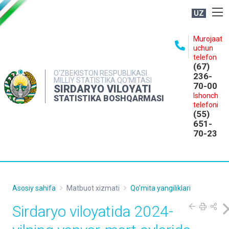
UZ
BOSHQARMA HAQIDA
Murojaat
uchun
OCHIQ MA'LUMOTLAR
telefon
(67)
NASHRLAR
O‘ZBEKISTON RESPUBLIKASI
236-
MILLIY STATISTIKA QO‘MITASI
70-00
INTERAKTIV XIZMATLAR
SIRDARYO VILOYATI
Ishonch
STATISTIKA BOSHQARMASI
MATBUOT XIZMATI
telefoni
(55)
MUROJAATLAR
651-
70-23
KONTAKTLAR
Asosiy sahifa
Matbuot xizmati
Qo'mita yangiliklari
Sirdaryo viloyatida 2024-