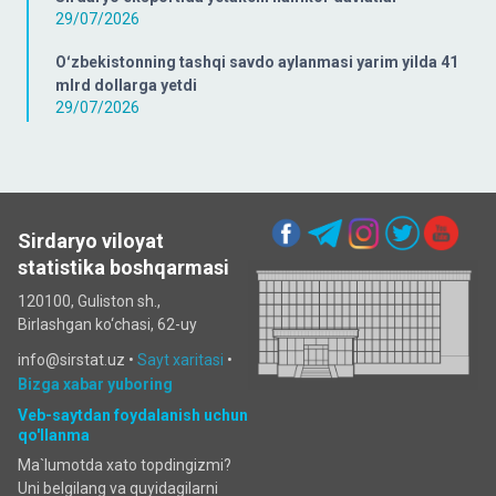
29/07/2026
Oʻzbekistonning tashqi savdo aylanmasi yarim yilda 41
mlrd dollarga yetdi
29/07/2026
Sirdaryo viloyat
statistika boshqarmasi
120100, Guliston sh.,
Birlashgan ko‘chаsi, 62-uy
info@sirstat.uz •
Sayt xaritasi
•
Bizga xabar yuboring
Veb-saytdan foydalanish uchun
qo'llanma
Ma`lumotda xato topdingizmi?
Uni belgilang va quyidagilarni