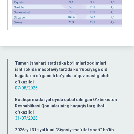
Tuman (shahar) statistika boʻlimlari xodimlari
ishtirokida masofaviy tarzda korrupsiyaga oid
hujjatlarni oʻrganish boʻyicha oʻquv mashgʻuloti
oʻtkazildi
07/08/2026
Boshqarmada iyul oyida qabul qilingan Oʻzbekiston
Respublikasi Qonunlarining huquqiy targʻiboti
oʻtkazildi
31/07/2026
2026-yil 31-iyul kuni “Siyosiy-ma’rifat soati” bo‘lib