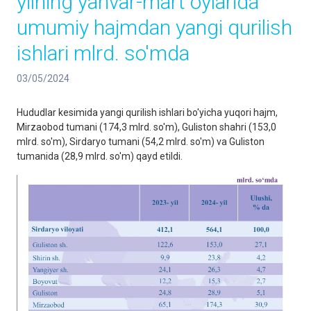
yilning yanvar-mart oylarida
umumiy hajmdan yangi qurilish
ishlari mlrd. so'mda
03/05/2024
Hududlar kesimida yangi qurilish ishlari bo'yicha yuqori hajm,
Mirzaobod tumani (174,3 mlrd. so'm), Guliston shahri (153,0
mlrd. so'm), Sirdaryo tumani (54,2 mlrd. so'm) va Guliston
tumanida (28,9 mlrd. so'm) qayd etildi.