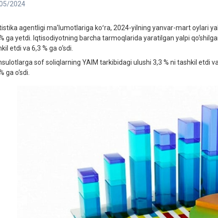
05/2024
tistika agentligi maʼlumotlariga koʻra, 2024-yilning yanvar-mart oylari yak
 % ga yetdi. Iqtisodiyotning barcha tarmoqlarida yaratilgan yalpi qo‘shi
kil etdi va 6,3 % ga o‘sdi.
sulotlarga sof soliqlarning YAIM tarkibidagi ulushi 3,3 % ni tashkil etdi 
% ga o‘sdi.