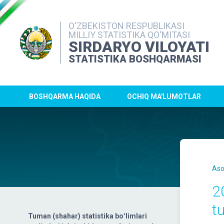
O‘ZBEKISTON RESPUBLIKASI
MILLIY STATISTIKA QO‘MITASI
SIRDARYO VILOYATI
STATISTIKA BOSHQARMASI
BOSHQARMA HAQIDA
OCHIQ MA'LUMOTLAR
Aso
2
tu
Tuman (shahar) statistika boʻlimlari