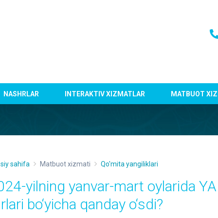
NASHRLAR
INTERAKTIV XIZMATLAR
MATBUOT XIZ
siy sahifa
Matbuot xizmati
Qo'mita yangiliklari
024-yilning yanvar-mart oylarida YAI
rlari bo‘yicha qanday o‘sdi?