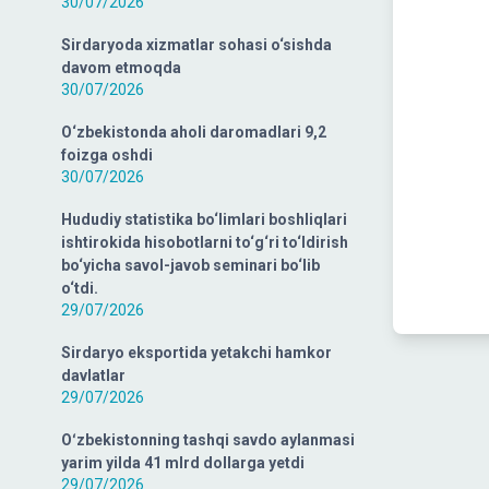
30/07/2026
Sirdaryoda xizmatlar sohasi o‘sishda
davom etmoqda
30/07/2026
O‘zbekistonda aholi daromadlari 9,2
foizga oshdi
30/07/2026
Hududiy statistika bo‘limlari boshliqlari
ishtirokida hisobotlarni to‘g‘ri to‘ldirish
bo‘yicha savol-javob seminari bo‘lib
o‘tdi.
29/07/2026
Sirdaryo eksportida yetakchi hamkor
davlatlar
29/07/2026
Oʻzbekistonning tashqi savdo aylanmasi
yarim yilda 41 mlrd dollarga yetdi
29/07/2026