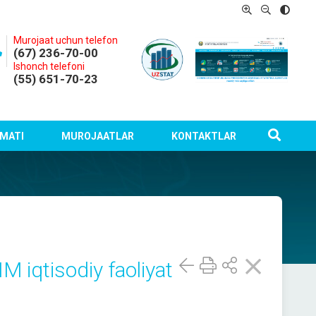
Murojaat uchun telefon
(67) 236-70-00
Ishonch telefoni
(55) 651-70-23
MATI
MUROJAATLAR
KONTAKTLAR
M iqtisodiy faoliyat