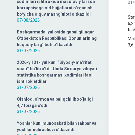
xodimlari ishtirokida masofaviy tarzda
01/
korrupsiyaga oid hujjatlarni oʻrganish
boʻyicha oʻquv mashgʻuloti oʻtkazildi
Sta
07/08/2026
6,2
tash
Boshqarmada iyul oyida qabul qilingan
Oʻzbekiston Respublikasi Qonunlarining
Mah
huquqiy targʻiboti oʻtkazildi
3,6 
31/07/2026
2026-yil 31-iyul kuni “Siyosiy-ma’rifat
soati” bo‘lib o‘tdi. Unda Sirdaryo viloyati
statistika boshqarmasi xodimlari faol
ishtirok etdilar.
31/07/2026
Qishloq, o‘rmon va baliqchilik xo‘jaligi
4,7 foizga o‘sdi
31/07/2026
Yoshlar kuni munosabati bilan rahbar va
yoshlar uchrashuvi o‘tkazildi