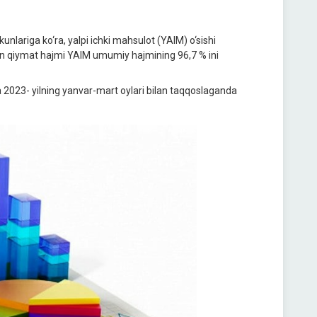
unlariga ko‘ra, yalpi ichki mahsulot (YAIM) o‘sishi
lgan qiymat hajmi YAIM umumiy hajmining 96,7 % ini
va 2023- yilning yanvar-mart oylari bilan taqqoslaganda