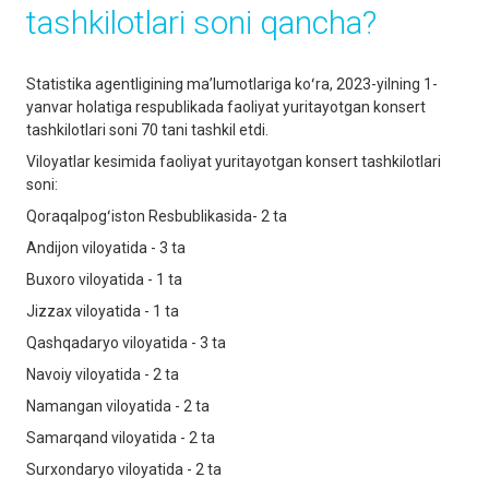
tashkilotlari soni qancha?
Statistika agentligining maʼlumotlariga koʻra, 2023-yilning 1-
yanvar holatiga respublikada faoliyat yuritayotgan konsert
tashkilotlari soni 70 tani tashkil etdi.
Viloyatlar kesimida faoliyat yuritayotgan konsert tashkilotlari
soni:
Qoraqalpogʻiston Resbublikasida- 2 ta
Andijon viloyatida - 3 ta
Buxoro viloyatida - 1 ta
Jizzax viloyatida - 1 ta
Qashqadaryo viloyatida - 3 ta
Navoiy viloyatida - 2 ta
Namangan viloyatida - 2 ta
Samarqand viloyatida - 2 ta
Surxondaryo viloyatida - 2 ta