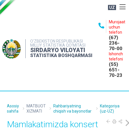
UZ
BOSHQARMA HAQIDA
Murojaat
uchun
OCHIQ MA'LUMOTLAR
telefon
(67)
NASHRLAR
O‘ZBEKISTON RESPUBLIKASI
236-
MILLIY STATISTIKA QO‘MITASI
70-00
INTERAKTIV XIZMATLAR
SIRDARYO VILOYATI
Ishonch
STATISTIKA BOSHQARMASI
MATBUOT XIZMATI
telefoni
(55)
MUROJAATLAR
651-
70-23
KONTAKTLAR
Asosiy
MATBUOT
Rahbariyatning
Kategoriya
sahifa
XIZMATI
chiqish va bayonotlar
(uz-UZ)
Mamlakatimizda konsert