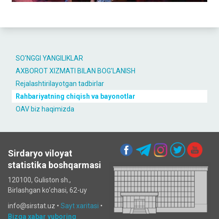
SO'NGGI YANGILIKLAR
AXBOROT XIZMATI BILAN BOG'LANISH
Rejalashtirilayotgan tadbirlar
Rahbariyatning chiqish va bayonotlar
OAV biz haqimizda
Sirdaryo viloyat
statistika boshqarmasi
120100, Guliston sh.,
Birlashgan ko‘chаsi, 62-uy
info@sirstat.uz •
Sayt xaritasi
•
Bizga xabar yuboring