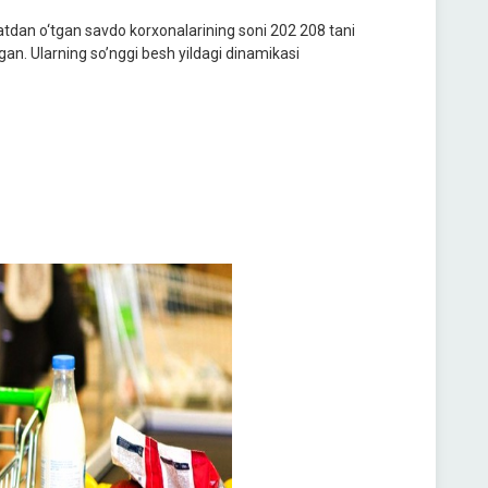
yxatdan o‘tgan savdo korxonalarining soni 202 208 tani
hgan. Ularning so’nggi besh yildagi dinamikasi