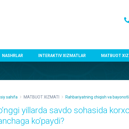
NASHRLAR
INTERAKTIV XIZMATLAR
MATBUOT XIZ
siy sahifa
MATBUOT XIZMATI
Rahbariyatning chiqish va bayonotl
o‘nggi yillarda savdo sohasida korxo
anchaga ko‘paydi?