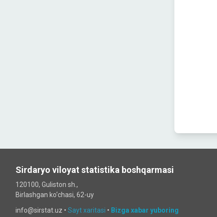
Sirdaryo viloyat statistika boshqarmasi
120100, Guliston sh.,
Birlashgan ko‘chаsi, 62-uy
info@sirstat.uz •
Sayt xaritasi
•
Bizga xabar yuboring