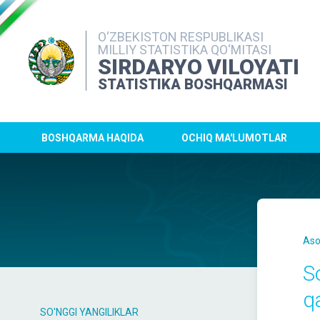
O‘ZBEKISTON RESPUBLIKASI
MILLIY STATISTIKA QO‘MITASI
SIRDARYO VILOYATI
STATISTIKA BOSHQARMASI
BOSHQARMA HAQIDA
OCHIQ MA'LUMOTLAR
Aso
S
q
SO'NGGI YANGILIKLAR