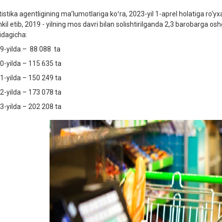
tistika agentligining maʼlumotlariga koʻra, 2023-yil 1-aprel holatiga ro‘
hkil etib, 2019 - yilning mos davri bilan solishtirilganda 2,3 barobarga os
idagicha:
9-yilda – 88 088 ta
0-yilda – 115 635 ta
1-yilda – 150 249 ta
2-yilda – 173 078 ta
3-yilda – 202 208 ta