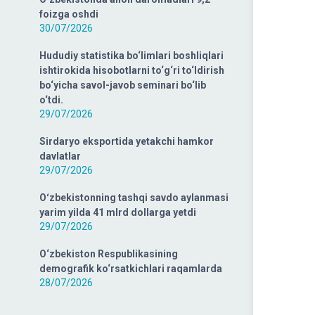
foizga oshdi
30/07/2026
Hududiy statistika bo‘limlari boshliqlari
ishtirokida hisobotlarni to‘g‘ri to‘ldirish
bo‘yicha savol-javob seminari bo‘lib
o‘tdi.
29/07/2026
Sirdaryo eksportida yetakchi hamkor
davlatlar
29/07/2026
Oʻzbekistonning tashqi savdo aylanmasi
yarim yilda 41 mlrd dollarga yetdi
29/07/2026
O‘zbekiston Respublikasining
demografik ko‘rsatkichlari raqamlarda
28/07/2026