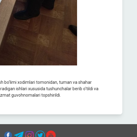
ish bo'limi xodimlari tomonidan, tuman va shahar
oradigan ishlari xususida tushunchalar berib o'tildi va
xizmat guvohnomalari topshirildi.