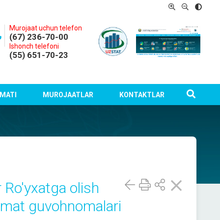
Murojaat uchun telefon
(67) 236-70-00
Ishonch telefoni
(55) 651-70-23
MATI
MUROJAATLAR
KONTAKTLAR
 Ro'yxatga olish
xizmat guvohnomalari