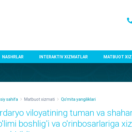
NASHRLAR
INTERAKTIV XIZMATLAR
MATBUOT XIZ
siy sahifa
Matbuot xizmati
Qo'mita yangiliklari
irdaryo viloyatining tuman va shahar
o'limi boshlig'i va o'rinbosarlariga 