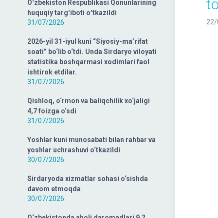
to
Oʻzbekiston Respublikasi Qonunlarining
huquqiy targʻiboti oʻtkazildi
22/
31/07/2026
2026-yil 31-iyul kuni “Siyosiy-ma’rifat
soati” bo‘lib o‘tdi. Unda Sirdaryo viloyati
statistika boshqarmasi xodimlari faol
ishtirok etdilar.
31/07/2026
Qishloq, o‘rmon va baliqchilik xo‘jaligi
4,7 foizga o‘sdi
31/07/2026
Yoshlar kuni munosabati bilan rahbar va
yoshlar uchrashuvi o‘tkazildi
30/07/2026
Sirdaryoda xizmatlar sohasi o‘sishda
davom etmoqda
30/07/2026
O‘zbekistonda aholi daromadlari 9,2