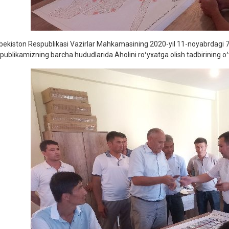
bekiston Respublikasi Vazirlar Mahkamasining 2020-yil 11-noyabrdagi 7
publikamizning barcha hududlarida Aholini roʻyxatga olish tadbirining oʻtk