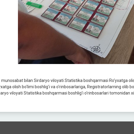
 munosabat bilan Sirdaryo viloyati Statistika boshqarmasi Ro'yxatga ol
xatga olish bo'limi boshlig'i va o'rinbosarlariga, Registratorlarning olib b
daryo viloyati Statistika boshqarmasi boshlig'i o'rinbosarlari tomonidan 