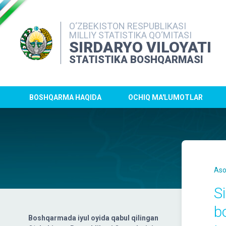
O‘ZBEKISTON RESPUBLIKASI
MILLIY STATISTIKA QO‘MITASI
SIRDARYO VILOYATI
STATISTIKA BOSHQARMASI
BOSHQARMA HAQIDA
OCHIQ MA'LUMOTLAR
Aso
S
b
Boshqarmada iyul oyida qabul qilingan