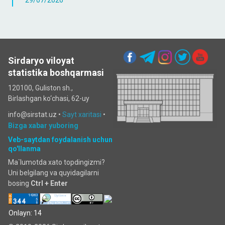
29/07/2026
Sirdaryo viloyat
statistika boshqarmasi
120100, Guliston sh.,
Birlashgan ko‘chаsi, 62-uy
info@sirstat.uz •
Sayt xaritasi
•
Bizga xabar yuboring
Veb-saytdan foydalanish uchun
qo'llanma
Ma`lumotda xato topdingizmi?
Uni belgilang va quyidagilarni
bosing
Ctrl + Enter
Onlayn: 14