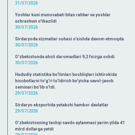
31/07/2026
Yoshlar kuni munosabati bilan rahbar va yoshlar
uchrashuvi o‘tkazildi
30/07/2026
Sirdaryoda xizmatlar sohasi o‘sishda davom etmoqda
30/07/2026
O‘zbekistonda aholi daromadlari 9,2 foizga oshdi
30/07/2026
Hududiy statistika bo‘limlari boshliqlari ishtirokida
hisobotlarni to‘g‘ri to‘ldirish bo‘yicha savol-javob
seminari bo‘lib o‘tdi.
29/07/2026
Sirdaryo eksportida yetakchi hamkor davlatlar
29/07/2026
Oʻzbekistonning tashqi savdo aylanmasi yarim yilda 41
mlrd dollarga yetdi