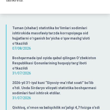
tashkil etdi.
Tuman (shahar) statistika boʻlimlari xodimlari
ishtirokida masofaviy tarzda korrupsiyaga oid
hujjatlarni oʻrganish boʻyicha oʻquv mashgʻuloti
oʻtkazildi
07/08/2026
Boshqarmada iyul oyida qabul qilingan Oʻzbekiston
Respublikasi Qonunlarining huquqiy targʻiboti
oʻtkazildi
31/07/2026
2026-yil 31-iyul kuni “Siyosiy-ma’rifat soati” bo‘lib
o‘tdi. Unda Sirdaryo viloyati statistika boshqarmasi
xodimlari faol ishtirok etdilar.
31/07/2026
Qishloq, o‘rmon va baliqchilik xo‘jaligi 4,7 foizga o‘sdi