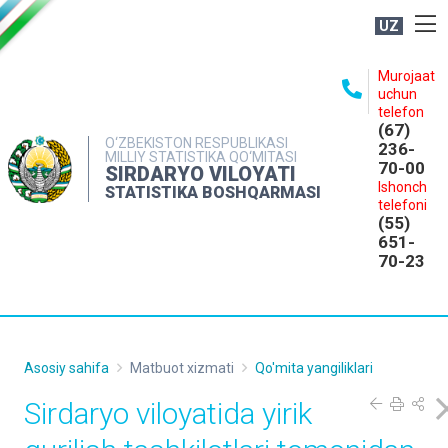
UZ
BOSHQARMA HAQIDA
Murojaat
uchun
OCHIQ MA'LUMOTLAR
telefon
(67)
NASHRLAR
O‘ZBEKISTON RESPUBLIKASI
236-
MILLIY STATISTIKA QO‘MITASI
70-00
INTERAKTIV XIZMATLAR
SIRDARYO VILOYATI
Ishonch
STATISTIKA BOSHQARMASI
MATBUOT XIZMATI
telefoni
(55)
MUROJAATLAR
651-
70-23
KONTAKTLAR
Asosiy sahifa
Matbuot xizmati
Qo'mita yangiliklari
Sirdaryo viloyatida yirik