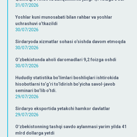
31/07/2026
Yoshlar kuni munosabati bilan rahbar va yoshlar
uchrashuvi o‘tkazildi
30/07/2026
Sirdaryoda xizmatlar sohasi o‘sishda davom etmoqda
30/07/2026
O‘zbekistonda aholi daromadlari 9,2 foizga oshdi
30/07/2026
Hududiy statistika bo‘limlari boshliqlari ishtirokida
hisobotlarni to‘g‘ri to‘ldirish bo‘yicha savol-javob
seminari bo‘lib o‘tdi.
29/07/2026
Sirdaryo eksportida yetakchi hamkor davlatlar
29/07/2026
Oʻzbekistonning tashqi savdo aylanmasi yarim yilda 41
mlrd dollarga yetdi