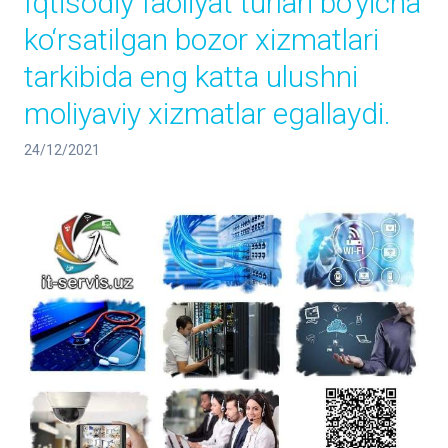
Iqtisodiy faoliyat turlari bo‘yicha
ko‘rsatilgan bozor xizmatlari
tarkibida eng katta ulushni
moliyaviy xizmatlar egallaydi.
24/12/2021