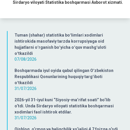
Sirdaryo viloyati Statistika boshqarmasi Axborot xizmati.
Tuman (shahar) statistika boʻlimlari xodimlari
ishtirokida masofaviy tarzda korrupsiyaga oid
hujjatlarni oʻrganish boʻyicha oʻquv mashgʻuloti
oʻtkazildi
07/08/2026
Boshqarmada iyul oyida qabul qilingan Oʻzbekiston
Respublikasi Qonunlarining huquqiy targʻiboti
oʻtkazildi
31/07/2026
2026-yil 31-iyul kuni “Siyosiy-ma’rifat soati” bo‘lib
o‘tdi. Unda Sirdaryo viloyati statistika boshqarmasi
xodimlari faol ishtirok etdilar.
31/07/2026
Qishloq, o‘rmon va baliqchilik xo‘jaligi 4,7 foizga o‘sdi