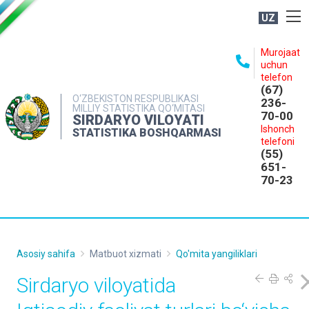
UZ
BOSHQARMA HAQIDA
Murojaat
uchun
OCHIQ MA'LUMOTLAR
telefon
(67)
NASHRLAR
O‘ZBEKISTON RESPUBLIKASI
236-
MILLIY STATISTIKA QO‘MITASI
70-00
INTERAKTIV XIZMATLAR
SIRDARYO VILOYATI
Ishonch
STATISTIKA BOSHQARMASI
MATBUOT XIZMATI
telefoni
(55)
MUROJAATLAR
651-
70-23
KONTAKTLAR
Asosiy sahifa
Matbuot xizmati
Qo'mita yangiliklari
Sirdaryo viloyatida