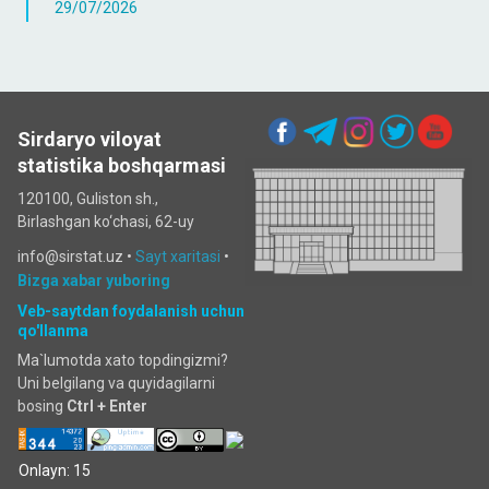
29/07/2026
Sirdaryo viloyat
statistika boshqarmasi
120100, Guliston sh.,
Birlashgan ko‘chаsi, 62-uy
info@sirstat.uz •
Sayt xaritasi
•
Bizga xabar yuboring
Veb-saytdan foydalanish uchun
qo'llanma
Ma`lumotda xato topdingizmi?
Uni belgilang va quyidagilarni
bosing
Ctrl + Enter
Onlayn: 15