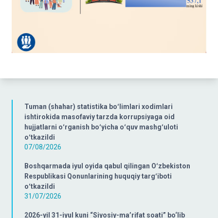
Tuman (shahar) statistika boʻlimlari xodimlari
ishtirokida masofaviy tarzda korrupsiyaga oid
hujjatlarni oʻrganish boʻyicha oʻquv mashgʻuloti
oʻtkazildi
07/08/2026
Boshqarmada iyul oyida qabul qilingan Oʻzbekiston
Respublikasi Qonunlarining huquqiy targʻiboti
oʻtkazildi
31/07/2026
2026-yil 31-iyul kuni “Siyosiy-ma’rifat soati” bo‘lib