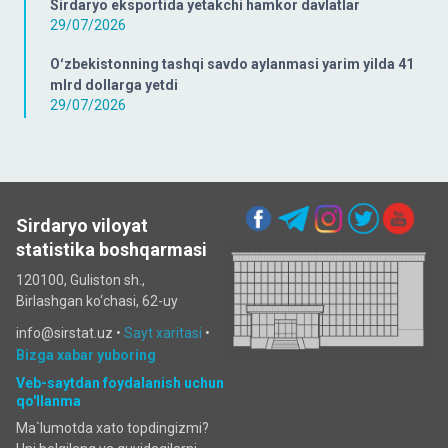
Sirdaryo eksportida yetakchi hamkor davlatlar
29/07/2026
Oʻzbekistonning tashqi savdo aylanmasi yarim yilda 41
mlrd dollarga yetdi
29/07/2026
Sirdaryo viloyat
statistika boshqarmasi
120100, Guliston sh.,
Birlashgan ko‘chаsi, 62-uy
info@sirstat.uz •
Sayt xaritasi
•
Bizga xabar yuboring
Veb-saytdan foydalanish uchun
qo'llanma
Ma`lumotda xato topdingizmi?