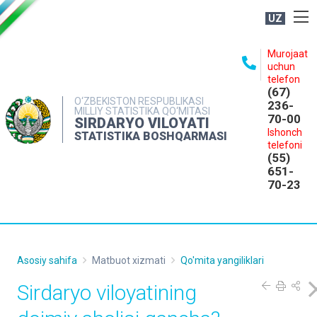
UZ
BOSHQARMA HAQIDA
Murojaat
uchun
OCHIQ MA'LUMOTLAR
telefon
(67)
NASHRLAR
O‘ZBEKISTON RESPUBLIKASI
236-
MILLIY STATISTIKA QO‘MITASI
70-00
INTERAKTIV XIZMATLAR
SIRDARYO VILOYATI
Ishonch
STATISTIKA BOSHQARMASI
MATBUOT XIZMATI
telefoni
(55)
MUROJAATLAR
651-
70-23
KONTAKTLAR
Asosiy sahifa
Matbuot xizmati
Qo'mita yangiliklari
Sirdaryo viloyatining