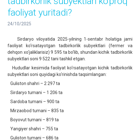
tadbirkorlik subyektlari ko‘proq
faoliyat yuritadi?
24/10/2025
Sirdaryo viloyatida 2025-yilning 1-sentabr holatiga jami
faoliyat ko‘rsatayotgan tadbirkorlik subyektlari (fermer va
dehqon xo‘jaliklarisiz) 9 595 ta bo‘lib, shundan kichik tadbirkorlik
subyektlari soni 9 522 tani tashkil etgan.
Hududlar kesimida faoliyat ko‘rsatayotgan kichik tadbirkorlik
subyektlari soni quyidagi ko‘rinishda taqsimlangan:
Guliston shahri – 2 297 ta
Sirdaryo tumani – 1 206 ta
Sardoba tumani – 900 ta
Mirzaobod tumani – 835 ta
Boyovut tumani – 819 ta
Yangiyer shahri – 755 ta
Guliston tumani – 686 ta