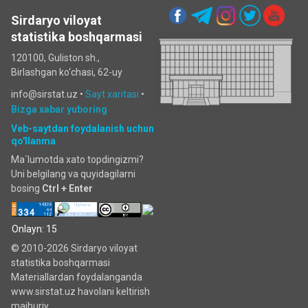
Sirdaryo viloyat
statistika boshqarmasi
120100, Guliston sh.,
Birlashgan ko‘chаsi, 62-uy
info@sirstat.uz •
Sayt xaritasi
•
Bizga xabar yuboring
Veb-saytdan foydalanish uchun
qo'llanma
Ma`lumotda xato topdingizmi?
Uni belgilang va quyidagilarni
bosing
Ctrl + Enter
Onlayn: 15
© 2010-2026 Sirdaryo viloyat
statistika boshqarmasi
Materiallardan foydalanganda
www.sirstat.uz havolani keltirish
majburiy.