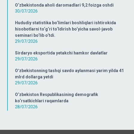
O‘zbekistonda aholi daromadlari 9,2 foizga oshdi
30/07/2026
Hududiy statistika bo‘limlari boshliqlari ishtirokida
hisobotlarni to‘g‘ri to‘ldirish bo‘yicha savol-javob
seminari bo‘lib o‘tdi.
29/07/2026
Sirdaryo eksportida yetakchi hamkor davlatlar
29/07/2026
Oʻzbekistonning tashqi savdo aylanmasi yarim yilda 41
mlrd dollarga yetdi
29/07/2026
O‘zbekiston Respublikasining demografik
ko‘rsatkichlari raqamlarda
28/07/2026