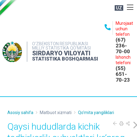
UZ
BOSHQARMA HAQIDA
Murojaat
uchun
OCHIQ MA'LUMOTLAR
telefon
(67)
NASHRLAR
O‘ZBEKISTON RESPUBLIKASI
236-
MILLIY STATISTIKA QO‘MITASI
70-00
INTERAKTIV XIZMATLAR
SIRDARYO VILOYATI
Ishonch
STATISTIKA BOSHQARMASI
MATBUOT XIZMATI
telefoni
(55)
MUROJAATLAR
651-
70-23
KONTAKTLAR
Asosiy sahifa
Matbuot xizmati
Qo'mita yangiliklari
Qaysi hududlarda kichik