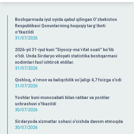
Boshqarmada iyul oyida qabul qilingan Oʻzbekiston
Respublikasi Qonunlarining huquqiy targʻiboti
oʻtkazildi
31/07/2026
2026-yil 31-iyul kuni “Siyosiy-ma’rifat soati” bo‘lib
o‘tdi. Unda Sirdaryo viloyati statistika boshqarmasi
xodimlari faol ishtirok etdilar.
31/07/2026
Qishloq, o‘rmon va baliqchilik xo‘jaligi 4,7 foizga o‘sdi
31/07/2026
Yoshlar kuni munosabati bilan rahbar va yoshlar
uchrashuvi o‘tkazildi
30/07/2026
Sirdaryoda xizmatlar sohasi o‘sishda davom etmoqda
30/07/2026