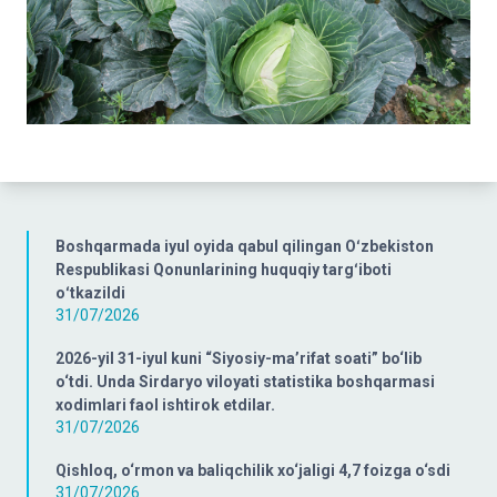
Boshqarmada iyul oyida qabul qilingan Oʻzbekiston
Respublikasi Qonunlarining huquqiy targʻiboti
oʻtkazildi
31/07/2026
2026-yil 31-iyul kuni “Siyosiy-ma’rifat soati” bo‘lib
o‘tdi. Unda Sirdaryo viloyati statistika boshqarmasi
xodimlari faol ishtirok etdilar.
31/07/2026
Qishloq, o‘rmon va baliqchilik xo‘jaligi 4,7 foizga o‘sdi
31/07/2026