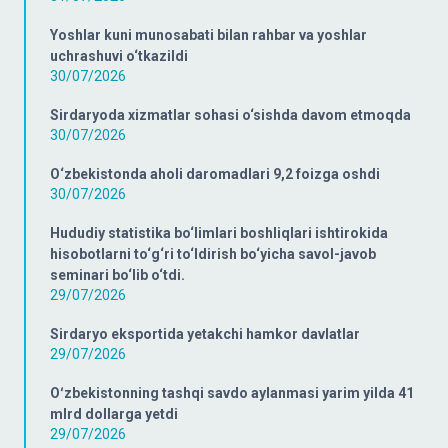
Yoshlar kuni munosabati bilan rahbar va yoshlar
uchrashuvi o‘tkazildi
30/07/2026
Sirdaryoda xizmatlar sohasi o‘sishda davom etmoqda
30/07/2026
O‘zbekistonda aholi daromadlari 9,2 foizga oshdi
30/07/2026
Hududiy statistika bo‘limlari boshliqlari ishtirokida
hisobotlarni to‘g‘ri to‘ldirish bo‘yicha savol-javob
seminari bo‘lib o‘tdi.
29/07/2026
Sirdaryo eksportida yetakchi hamkor davlatlar
29/07/2026
Oʻzbekistonning tashqi savdo aylanmasi yarim yilda 41
mlrd dollarga yetdi
29/07/2026