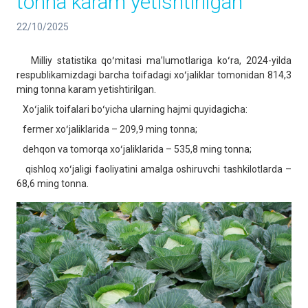
tonna karam yetishtirilgan
22/10/2025
Milliy statistika qoʻmitasi maʼlumotlariga koʻra, 2024-yilda
respublikamizdagi barcha toifadagi xoʻjaliklar tomonidan 814,3
ming tonna karam yetishtirilgan.
Xoʻjalik toifalari boʻyicha ularning hajmi quyidagicha:
fermer xoʻjaliklarida – 209,9 ming tonna;
dehqon va tomorqa xoʻjaliklarida – 535,8 ming tonna;
qishloq xoʻjaligi faoliyatini amalga oshiruvchi tashkilotlarda –
68,6 ming tonna.