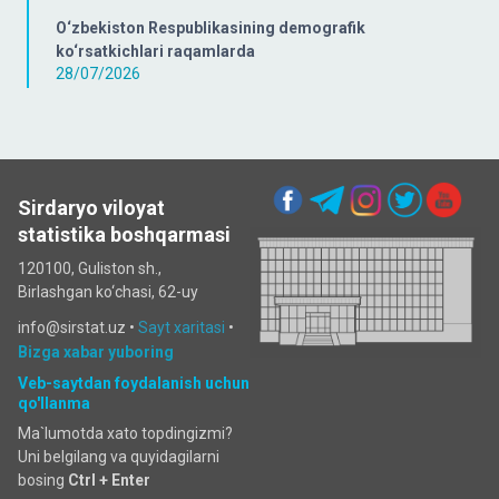
O‘zbekiston Respublikasining demografik
ko‘rsatkichlari raqamlarda
28/07/2026
Sirdaryo viloyat
statistika boshqarmasi
120100, Guliston sh.,
Birlashgan ko‘chаsi, 62-uy
info@sirstat.uz •
Sayt xaritasi
•
Bizga xabar yuboring
Veb-saytdan foydalanish uchun
qo'llanma
Ma`lumotda xato topdingizmi?
Uni belgilang va quyidagilarni
bosing
Ctrl + Enter