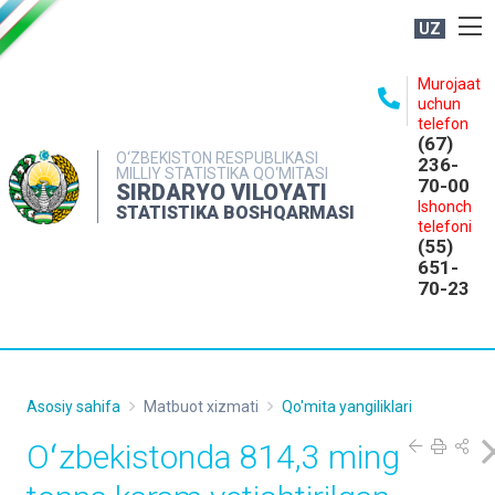
UZ
BOSHQARMA HAQIDA
Murojaat
uchun
OCHIQ MA'LUMOTLAR
telefon
(67)
NASHRLAR
O‘ZBEKISTON RESPUBLIKASI
236-
MILLIY STATISTIKA QO‘MITASI
70-00
INTERAKTIV XIZMATLAR
SIRDARYO VILOYATI
Ishonch
STATISTIKA BOSHQARMASI
MATBUOT XIZMATI
telefoni
(55)
MUROJAATLAR
651-
70-23
KONTAKTLAR
Asosiy sahifa
Matbuot xizmati
Qo'mita yangiliklari
Oʻzbekistonda 814,3 ming