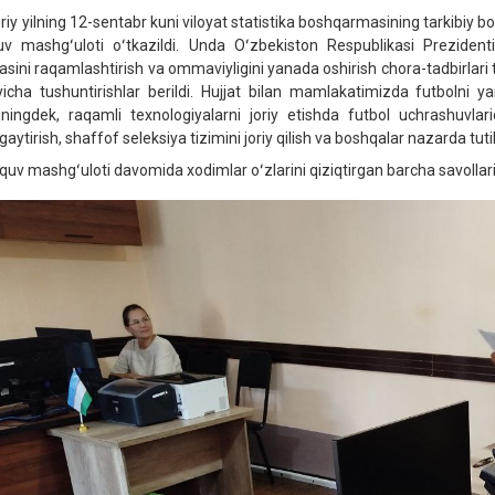
iy yilning 12-sentabr kuni viloyat statistika boshqarmasining tarkibiy bo
uv mashgʻuloti oʻtkazildi. Unda Oʻzbekiston Respublikasi Prezident
asini raqamlashtirish va ommaviyligini yanada oshirish chora-tadbirlari
yicha tushuntirishlar berildi. Hujjat bilan mamlakatimizda futbolni ya
ningdek, raqamli texnologiyalarni joriy etishda futbol uchrashuvl
aytirish, shaffof seleksiya tizimini joriy qilish va boshqalar nazarda tutilg
uv mashgʻuloti davomida xodimlar oʻzlarini qiziqtirgan barcha savollarig