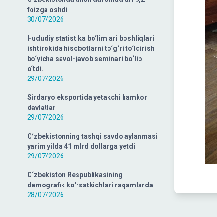
foizga oshdi
30/07/2026
Hududiy statistika bo‘limlari boshliqlari
ishtirokida hisobotlarni to‘g‘ri to‘ldirish
bo‘yicha savol-javob seminari bo‘lib
o‘tdi.
29/07/2026
Sirdaryo eksportida yetakchi hamkor
davlatlar
29/07/2026
Oʻzbekistonning tashqi savdo aylanmasi
yarim yilda 41 mlrd dollarga yetdi
29/07/2026
O‘zbekiston Respublikasining
demografik ko‘rsatkichlari raqamlarda
28/07/2026