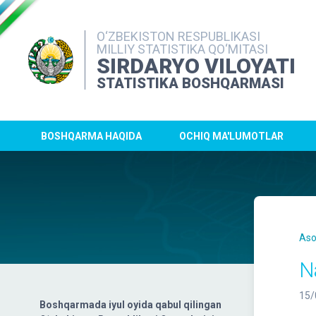
O‘ZBEKISTON RESPUBLIKASI
MILLIY STATISTIKA QO‘MITASI
SIRDARYO VILOYATI
STATISTIKA BOSHQARMASI
BOSHQARMA HAQIDA
OCHIQ MA'LUMOTLAR
Aso
N
15/
Boshqarmada iyul oyida qabul qilingan