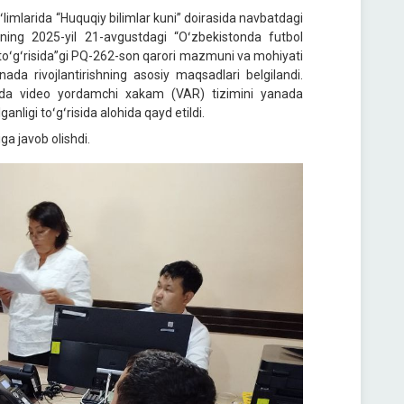
ʻlimlarida “Huquqiy bilimlar kuni” doirasida navbatdagi
ining 2025-yil 21-avgustdagi “Oʻzbekistonda futbol
 toʻgʻrisida”gi PQ-262-son qarori mazmuni va mohiyati
nada rivojlantirishning asosiy maqsadlari belgilandi.
arida video yordamchi xakam (VAR) tizimini yanada
anligi toʻgʻrisida alohida qayd etildi.
a javob olishdi.