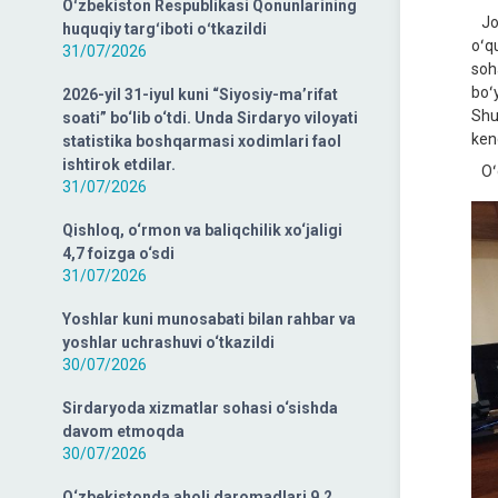
Oʻzbekiston Respublikasi Qonunlarining
Jor
huquqiy targʻiboti oʻtkazildi
oʻq
31/07/2026
soh
boʻ
2026-yil 31-iyul kuni “Siyosiy-ma’rifat
Shu
soati” bo‘lib o‘tdi. Unda Sirdaryo viloyati
keng
statistika boshqarmasi xodimlari faol
ishtirok etdilar.
Oʻq
31/07/2026
Qishloq, o‘rmon va baliqchilik xo‘jaligi
4,7 foizga o‘sdi
31/07/2026
Yoshlar kuni munosabati bilan rahbar va
yoshlar uchrashuvi o‘tkazildi
30/07/2026
Sirdaryoda xizmatlar sohasi o‘sishda
davom etmoqda
30/07/2026
O‘zbekistonda aholi daromadlari 9,2