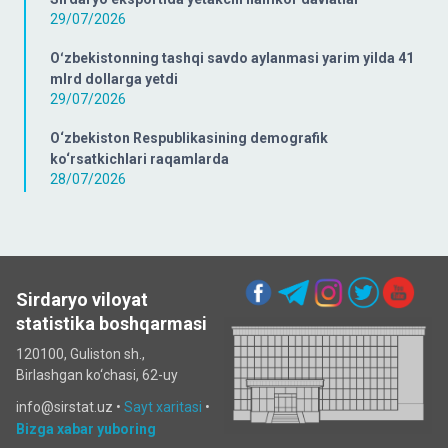
29/07/2026
Oʻzbekistonning tashqi savdo aylanmasi yarim yilda 41
mlrd dollarga yetdi
29/07/2026
O‘zbekiston Respublikasining demografik
ko‘rsatkichlari raqamlarda
28/07/2026
Sirdaryo viloyat
statistika boshqarmasi
120100, Guliston sh.,
Birlashgan ko‘chаsi, 62-uy
info@sirstat.uz •
Sayt xaritasi
•
Bizga xabar yuboring