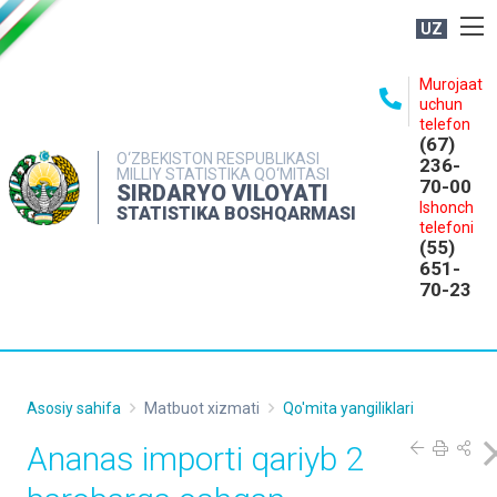
UZ
BOSHQARMA HAQIDA
Murojaat
uchun
OCHIQ MA'LUMOTLAR
telefon
(67)
NASHRLAR
O‘ZBEKISTON RESPUBLIKASI
236-
MILLIY STATISTIKA QO‘MITASI
70-00
INTERAKTIV XIZMATLAR
SIRDARYO VILOYATI
Ishonch
STATISTIKA BOSHQARMASI
MATBUOT XIZMATI
telefoni
(55)
MUROJAATLAR
651-
70-23
KONTAKTLAR
Asosiy sahifa
Matbuot xizmati
Qo'mita yangiliklari
Ananas importi qariyb 2