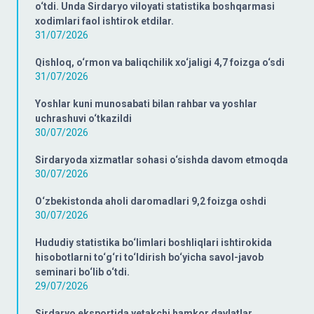
o‘tdi. Unda Sirdaryo viloyati statistika boshqarmasi
xodimlari faol ishtirok etdilar.
31/07/2026
Qishloq, o‘rmon va baliqchilik xo‘jaligi 4,7 foizga o‘sdi
31/07/2026
Yoshlar kuni munosabati bilan rahbar va yoshlar
uchrashuvi o‘tkazildi
30/07/2026
Sirdaryoda xizmatlar sohasi o‘sishda davom etmoqda
30/07/2026
O‘zbekistonda aholi daromadlari 9,2 foizga oshdi
30/07/2026
Hududiy statistika bo‘limlari boshliqlari ishtirokida
hisobotlarni to‘g‘ri to‘ldirish bo‘yicha savol-javob
seminari bo‘lib o‘tdi.
29/07/2026
Sirdaryo eksportida yetakchi hamkor davlatlar