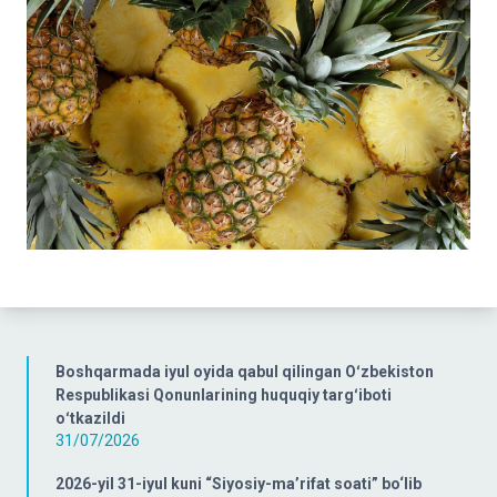
Boshqarmada iyul oyida qabul qilingan Oʻzbekiston
Respublikasi Qonunlarining huquqiy targʻiboti
oʻtkazildi
31/07/2026
2026-yil 31-iyul kuni “Siyosiy-ma’rifat soati” bo‘lib