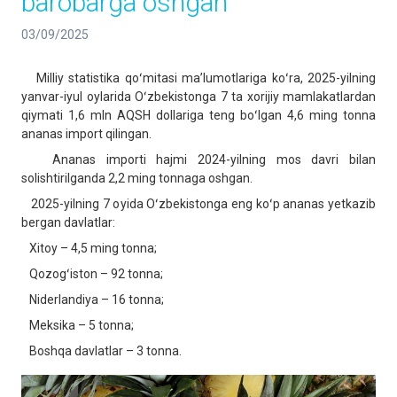
barobarga oshgan
03/09/2025
Milliy statistika qoʻmitasi maʼlumotlariga koʻra, 2025-yilning
yanvar-iyul oylarida Oʻzbekistonga 7 ta xorijiy mamlakatlardan
qiymati 1,6 mln AQSH dollariga teng boʻlgan 4,6 ming tonna
ananas import qilingan.
Ananas importi hajmi 2024-yilning mos davri bilan
solishtirilganda 2,2 ming tonnaga oshgan.
2025-yilning 7 oyida Oʻzbekistonga eng koʻp ananas yetkazib
bergan davlatlar:
Xitoy – 4,5 ming tonna;
Qozogʻiston – 92 tonna;
Niderlandiya – 16 tonna;
Meksika – 5 tonna;
Boshqa davlatlar – 3 tonna.