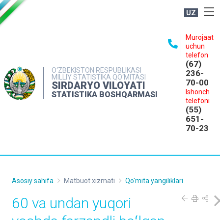
UZ
BOSHQARMA HAQIDA
Murojaat
uchun
OCHIQ MA'LUMOTLAR
telefon
(67)
NASHRLAR
O‘ZBEKISTON RESPUBLIKASI
236-
MILLIY STATISTIKA QO‘MITASI
70-00
INTERAKTIV XIZMATLAR
SIRDARYO VILOYATI
Ishonch
STATISTIKA BOSHQARMASI
MATBUOT XIZMATI
telefoni
(55)
MUROJAATLAR
651-
70-23
KONTAKTLAR
Asosiy sahifa
Matbuot xizmati
Qo'mita yangiliklari
60 va undan yuqori