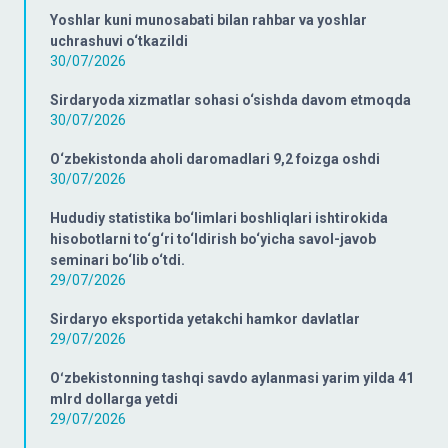
Yoshlar kuni munosabati bilan rahbar va yoshlar
uchrashuvi o‘tkazildi
30/07/2026
Sirdaryoda xizmatlar sohasi o‘sishda davom etmoqda
30/07/2026
O‘zbekistonda aholi daromadlari 9,2 foizga oshdi
30/07/2026
Hududiy statistika bo‘limlari boshliqlari ishtirokida
hisobotlarni to‘g‘ri to‘ldirish bo‘yicha savol-javob
seminari bo‘lib o‘tdi.
29/07/2026
Sirdaryo eksportida yetakchi hamkor davlatlar
29/07/2026
Oʻzbekistonning tashqi savdo aylanmasi yarim yilda 41
mlrd dollarga yetdi
29/07/2026