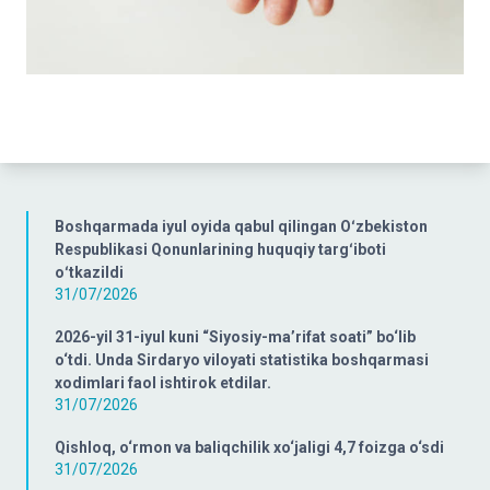
Boshqarmada iyul oyida qabul qilingan Oʻzbekiston
Respublikasi Qonunlarining huquqiy targʻiboti
oʻtkazildi
31/07/2026
2026-yil 31-iyul kuni “Siyosiy-ma’rifat soati” bo‘lib
o‘tdi. Unda Sirdaryo viloyati statistika boshqarmasi
xodimlari faol ishtirok etdilar.
31/07/2026
Qishloq, o‘rmon va baliqchilik xo‘jaligi 4,7 foizga o‘sdi
31/07/2026