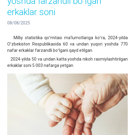
yoshda farzandli boʻlgan
erkaklar soni
08/08/2025
Milliy statistika qoʻmitasi maʼlumotlariga koʻra, 2024-yilda
Oʻzbekiston Respublikasida 60 va undan yuqori yoshda 770
nafar erkaklar farzandli boʻlgani qayd etilgan.
2024-yilda 50 va undan katta yoshda nikoh rasmiylashtirilgan
erkaklar soni 5 003 nafarga yetgan.