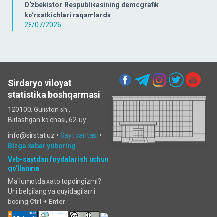
O‘zbekiston Respublikasining demografik
ko‘rsatkichlari raqamlarda
28/07/2026
Sirdaryo viloyat
statistika boshqarmasi
120100, Guliston sh.,
Birlashgan ko‘chаsi, 62-uy
info@sirstat.uz •
Sayt xaritasi
•
Bizga xabar yuboring
Veb-saytdan foydalanish uchun
qo'llanma
Ma`lumotda xato topdingizmi?
Uni belgilang va quyidagilarni
bosing
Ctrl + Enter