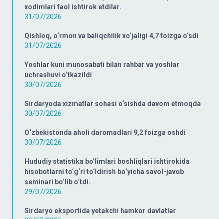
xodimlari faol ishtirok etdilar.
31/07/2026
Qishloq, o‘rmon va baliqchilik xo‘jaligi 4,7 foizga o‘sdi
31/07/2026
Yoshlar kuni munosabati bilan rahbar va yoshlar
uchrashuvi o‘tkazildi
30/07/2026
Sirdaryoda xizmatlar sohasi o‘sishda davom etmoqda
30/07/2026
O‘zbekistonda aholi daromadlari 9,2 foizga oshdi
30/07/2026
Hududiy statistika bo‘limlari boshliqlari ishtirokida
hisobotlarni to‘g‘ri to‘ldirish bo‘yicha savol-javob
seminari bo‘lib o‘tdi.
29/07/2026
Sirdaryo eksportida yetakchi hamkor davlatlar