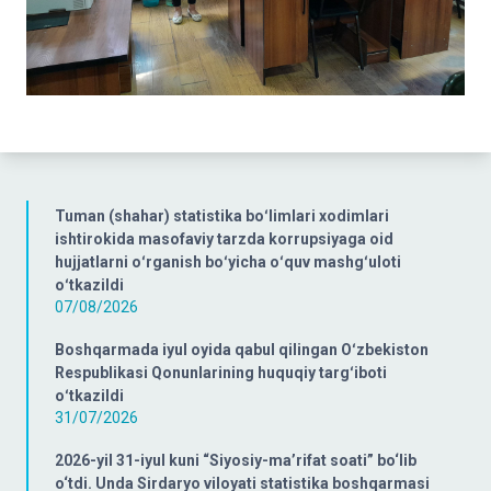
Tuman (shahar) statistika boʻlimlari xodimlari
ishtirokida masofaviy tarzda korrupsiyaga oid
hujjatlarni oʻrganish boʻyicha oʻquv mashgʻuloti
oʻtkazildi
07/08/2026
Boshqarmada iyul oyida qabul qilingan Oʻzbekiston
Respublikasi Qonunlarining huquqiy targʻiboti
oʻtkazildi
31/07/2026
2026-yil 31-iyul kuni “Siyosiy-ma’rifat soati” bo‘lib
o‘tdi. Unda Sirdaryo viloyati statistika boshqarmasi