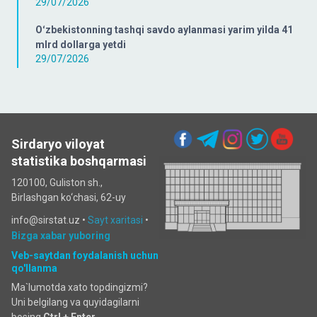
29/07/2026
Oʻzbekistonning tashqi savdo aylanmasi yarim yilda 41
mlrd dollarga yetdi
29/07/2026
Sirdaryo viloyat
statistika boshqarmasi
120100, Guliston sh.,
Birlashgan ko‘chаsi, 62-uy
info@sirstat.uz •
Sayt xaritasi
•
Bizga xabar yuboring
Veb-saytdan foydalanish uchun
qo'llanma
Ma`lumotda xato topdingizmi?
Uni belgilang va quyidagilarni