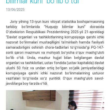
bilimlar kuni” boʻlib oʻtdi
13/06/2025
Joriy yilning 13-iyun kuni viloyat statistika boshqarmasining
tarkibiy boʻlimlarida “Huquqiy bilimlar kuni” doirasida
Oʻzbekiston Respublikasi Prezidentining 2025-yil 21-apreldagi
“Davlat organlari va tashkilotlarining korrupsiyaga qarshi ichki
nazorat boʻlinmalari mustaqilligini taʼminlash hamda faoliyati
samaradorligini oshirish chora-tadbirlari toʻgʻrisida”gi PQ-147-
sonli qarori mazmuni va mohiyati boʻyicha oʻquv mashgʻuloti
boʻlib oʻtdi. Unda, mazkur hujjat bilan belgilangan davlat
organlari va tashkilotlari, ustav fondida (ustav kapitalida) davlat
ulushi 50 foiz va undan ortiq boʻlgan xoʻjalik jamiyatlaridagi
korrupsiyaga qarshi ichki nazorat boʻlinmalarining ustuvor
vazifalari toʻgʻrisida soʻz yuritildi. Oʻquv mashgʻuloti savol-
javoblarga boy tarzda oʻtdi.