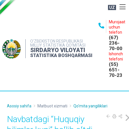
UZ
BOSHQARMA HAQIDA
Murojaat
uchun
OCHIQ MA'LUMOTLAR
telefon
(67)
NASHRLAR
O‘ZBEKISTON RESPUBLIKASI
236-
MILLIY STATISTIKA QO‘MITASI
70-00
INTERAKTIV XIZMATLAR
SIRDARYO VILOYATI
Ishonch
STATISTIKA BOSHQARMASI
MATBUOT XIZMATI
telefoni
(55)
MUROJAATLAR
651-
70-23
KONTAKTLAR
Asosiy sahifa
Matbuot xizmati
Qo'mita yangiliklari
Navbatdagi “Huquqiy