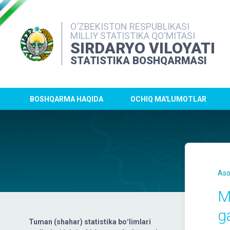
O‘ZBEKISTON RESPUBLIKASI
MILLIY STATISTIKA QO‘MITASI
SIRDARYO VILOYATI
STATISTIKA BOSHQARMASI
BOSHQARMA HAQIDA
OCHIQ MA'LUMOTLAR
Aso
M
g
Tuman (shahar) statistika boʻlimlari