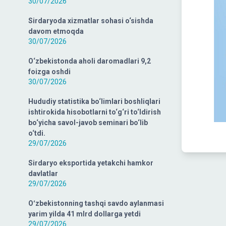
30/07/2026
Sirdaryoda xizmatlar sohasi o‘sishda
davom etmoqda
30/07/2026
O‘zbekistonda aholi daromadlari 9,2
foizga oshdi
30/07/2026
Hududiy statistika bo‘limlari boshliqlari
ishtirokida hisobotlarni to‘g‘ri to‘ldirish
bo‘yicha savol-javob seminari bo‘lib
o‘tdi.
29/07/2026
Sirdaryo eksportida yetakchi hamkor
davlatlar
29/07/2026
Oʻzbekistonning tashqi savdo aylanmasi
yarim yilda 41 mlrd dollarga yetdi
29/07/2026