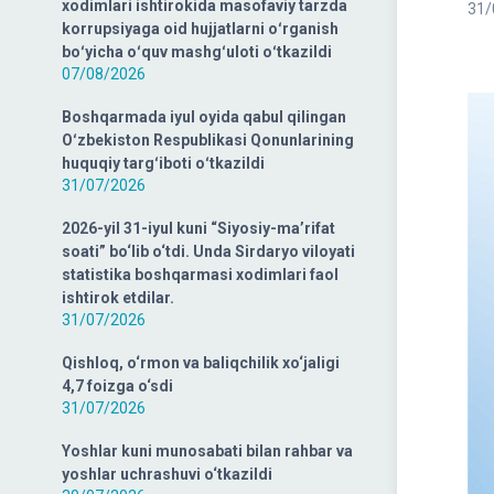
xodimlari ishtirokida masofaviy tarzda
31/
korrupsiyaga oid hujjatlarni oʻrganish
boʻyicha oʻquv mashgʻuloti oʻtkazildi
07/08/2026
Boshqarmada iyul oyida qabul qilingan
Oʻzbekiston Respublikasi Qonunlarining
huquqiy targʻiboti oʻtkazildi
31/07/2026
2026-yil 31-iyul kuni “Siyosiy-ma’rifat
soati” bo‘lib o‘tdi. Unda Sirdaryo viloyati
statistika boshqarmasi xodimlari faol
ishtirok etdilar.
31/07/2026
Qishloq, o‘rmon va baliqchilik xo‘jaligi
4,7 foizga o‘sdi
31/07/2026
Yoshlar kuni munosabati bilan rahbar va
yoshlar uchrashuvi o‘tkazildi