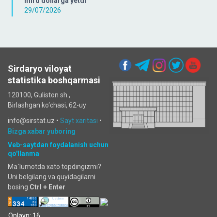
mlrd dollarga yetdi
29/07/2026
Sirdaryo viloyat
statistika boshqarmasi
120100, Guliston sh.,
Birlashgan ko‘chаsi, 62-uy
info@sirstat.uz •
Sayt xaritasi
•
Bizga xabar yuboring
Veb-saytdan foydalanish uchun
qo'llanma
Ma`lumotda xato topdingizmi?
Uni belgilang va quyidagilarni
bosing
Ctrl + Enter
Onlayn: 16