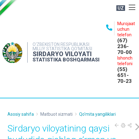
UZ
BOSHQARMA HAQIDA
Murojaat
uchun
OCHIQ MA'LUMOTLAR
telefon
(67)
NASHRLAR
O‘ZBEKISTON RESPUBLIKASI
236-
MILLIY STATISTIKA QO‘MITASI
70-00
INTERAKTIV XIZMATLAR
SIRDARYO VILOYATI
Ishonch
STATISTIKA BOSHQARMASI
MATBUOT XIZMATI
telefoni
(55)
MUROJAATLAR
651-
70-23
KONTAKTLAR
Asosiy sahifa
Matbuot xizmati
Qo'mita yangiliklari
Sirdaryo viloyatining qaysi