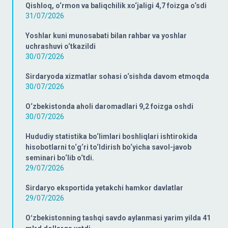
Qishloq, o‘rmon va baliqchilik xo‘jaligi 4,7 foizga o‘sdi
31/07/2026
Yoshlar kuni munosabati bilan rahbar va yoshlar
uchrashuvi o‘tkazildi
30/07/2026
Sirdaryoda xizmatlar sohasi o‘sishda davom etmoqda
30/07/2026
O‘zbekistonda aholi daromadlari 9,2 foizga oshdi
30/07/2026
Hududiy statistika bo‘limlari boshliqlari ishtirokida
hisobotlarni to‘g‘ri to‘ldirish bo‘yicha savol-javob
seminari bo‘lib o‘tdi.
29/07/2026
Sirdaryo eksportida yetakchi hamkor davlatlar
29/07/2026
Oʻzbekistonning tashqi savdo aylanmasi yarim yilda 41