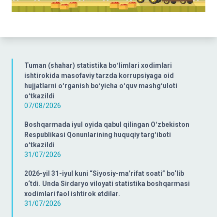
Tuman (shahar) statistika boʻlimlari xodimlari
ishtirokida masofaviy tarzda korrupsiyaga oid
hujjatlarni oʻrganish boʻyicha oʻquv mashgʻuloti
oʻtkazildi
07/08/2026
Boshqarmada iyul oyida qabul qilingan Oʻzbekiston
Respublikasi Qonunlarining huquqiy targʻiboti
oʻtkazildi
31/07/2026
2026-yil 31-iyul kuni “Siyosiy-ma’rifat soati” bo‘lib
o‘tdi. Unda Sirdaryo viloyati statistika boshqarmasi
xodimlari faol ishtirok etdilar.
31/07/2026