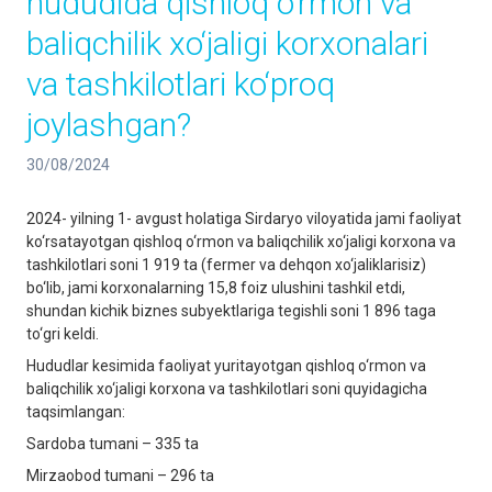
hududida qishloq o‘rmon va
baliqchilik xo‘jaligi korxonalari
va tashkilotlari ko‘proq
joylashgan?
30/08/2024
2024- yilning 1- avgust holatiga Sirdaryo viloyatida jami faoliyat
ko‘rsatayotgan qishloq o‘rmon va baliqchilik xo‘jaligi korxona va
tashkilotlari soni 1 919 ta (fermer va dehqon xo‘jaliklarisiz)
bo‘lib, jami korxonalarning 15,8 foiz ulushini tashkil etdi,
shundan kichik biznes subyektlariga tegishli soni 1 896 taga
to‘gri keldi.
Hududlar kesimida faoliyat yuritayotgan qishloq o‘rmon va
baliqchilik xo‘jaligi korxona va tashkilotlari soni quyidagicha
taqsimlangan:
Sardoba tumani – 335 ta
Mirzaobod tumani – 296 ta