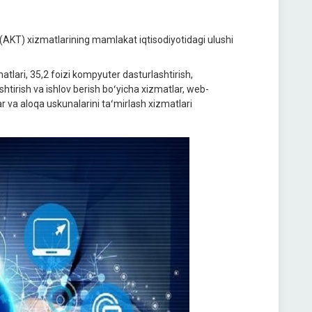
(AKT) xizmatlarining mamlakat iqtisodiyotidagi ulushi
tlari, 35,2 foizi kompyuter dasturlashtirish,
htirish va ishlov berish boʻyicha xizmatlar, web-
lar va aloqa uskunalarini taʻmirlash xizmatlari