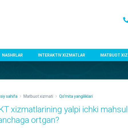
NASHRLAR
INTERAKTIV XIZMATLAR
MATBUOT XIZ
siy sahifa
Matbuot xizmati
Qo'mita yangiliklari
KT xizmatlarining yalpi ichki mahsul
anchaga ortgan?