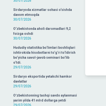
30/07/2026
Sirdaryoda xizmatlar sohasi o‘sishda
davom etmoqda
30/07/2026
O‘zbekistonda aholi daromadlari 9,2
foizga oshdi
30/07/2026
Hududiy statistika bo‘limlari boshliqlari
ishtirokida hisobotlarni to‘g‘ri to‘ldirish
bo‘yicha savol-javob seminari bo‘lib
o‘tdi.
29/07/2026
Sirdaryo eksportida yetakchi hamkor
davlatlar
29/07/2026
Oʻzbekistonning tashqi savdo aylanmasi
yarim yilda 41 mlrd dollarga yetdi
29/07/2026