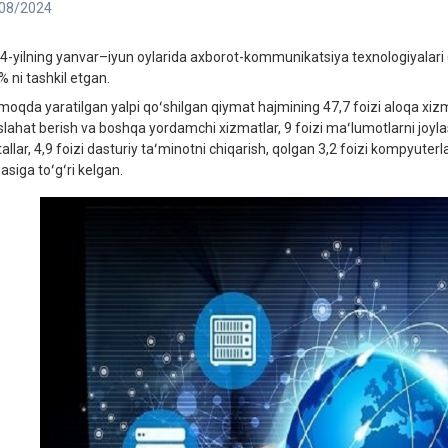
08/2024
4-yilning yanvar–iyun oylarida axborot-kommunikatsiya texnologiyalari 
% ni tashkil etgan.
moqda yaratilgan yalpi qoʻshilgan qiymat hajmining 47,7 foizi aloqa xizma
lahat berish va boshqa yordamchi xizmatlar, 9 foizi maʻlumotlarni joylas
allar, 4,9 foizi dasturiy taʻminotni chiqarish, qolgan 3,2 foizi kompyuter
asiga toʻgʻri kelgan.