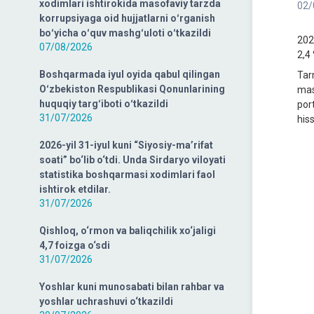
xodimlari ishtirokida masofaviy tarzda
02/
korrupsiyaga oid hujjatlarni oʻrganish
boʻyicha oʻquv mashgʻuloti oʻtkazildi
202
07/08/2026
2,4 
Boshqarmada iyul oyida qabul qilingan
Tar
Oʻzbekiston Respublikasi Qonunlarining
mas
huquqiy targʻiboti oʻtkazildi
port
31/07/2026
hiss
2026-yil 31-iyul kuni “Siyosiy-ma’rifat
soati” bo‘lib o‘tdi. Unda Sirdaryo viloyati
statistika boshqarmasi xodimlari faol
ishtirok etdilar.
31/07/2026
Qishloq, o‘rmon va baliqchilik xo‘jaligi
4,7 foizga o‘sdi
31/07/2026
Yoshlar kuni munosabati bilan rahbar va
yoshlar uchrashuvi o‘tkazildi