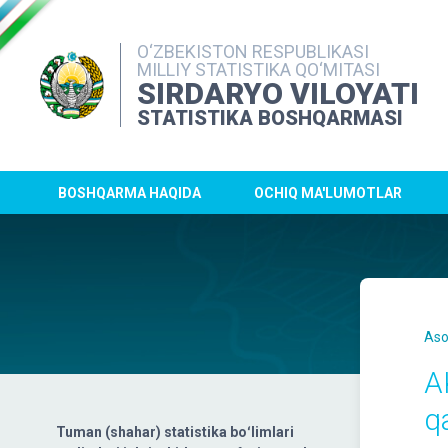
O‘ZBEKISTON RESPUBLIKASI
MILLIY STATISTIKA QO‘MITASI
SIRDARYO VILOYATI
STATISTIKA BOSHQARMASI
BOSHQARMA HAQIDA
OCHIQ MA'LUMOTLAR
Aso
A
q
Tuman (shahar) statistika boʻlimlari