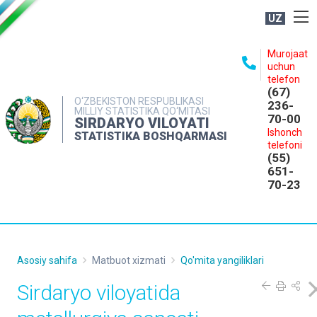
UZ
BOSHQARMA HAQIDA
Murojaat
uchun
OCHIQ MA'LUMOTLAR
telefon
(67)
NASHRLAR
O‘ZBEKISTON RESPUBLIKASI
236-
MILLIY STATISTIKA QO‘MITASI
70-00
INTERAKTIV XIZMATLAR
SIRDARYO VILOYATI
Ishonch
STATISTIKA BOSHQARMASI
MATBUOT XIZMATI
telefoni
(55)
MUROJAATLAR
651-
70-23
KONTAKTLAR
Asosiy sahifa
Matbuot xizmati
Qo'mita yangiliklari
Sirdaryo viloyatida