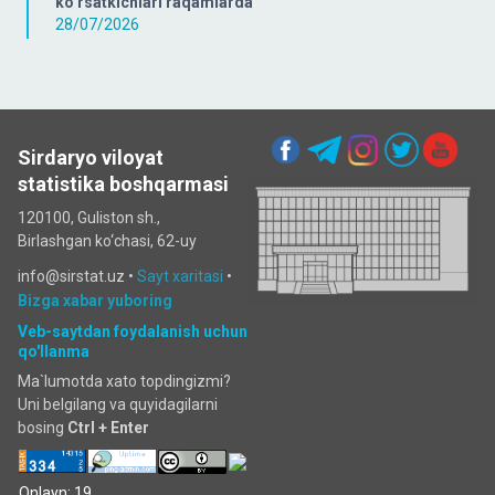
ko‘rsatkichlari raqamlarda
28/07/2026
Sirdaryo viloyat
statistika boshqarmasi
120100, Guliston sh.,
Birlashgan ko‘chаsi, 62-uy
info@sirstat.uz •
Sayt xaritasi
•
Bizga xabar yuboring
Veb-saytdan foydalanish uchun
qo'llanma
Ma`lumotda xato topdingizmi?
Uni belgilang va quyidagilarni
bosing
Ctrl + Enter
Onlayn: 19