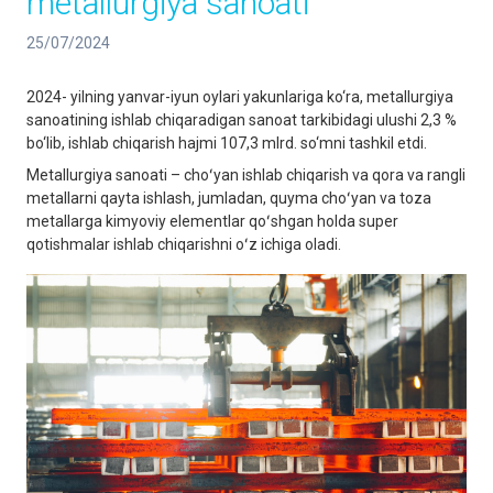
metallurgiya sanoati
25/07/2024
2024- yilning yanvar-iyun oylari yakunlariga ko‘ra, metallurgiya
sanoatining ishlab chiqaradigan sanoat tarkibidagi ulushi 2,3 %
bo‘lib, ishlab chiqarish hajmi 107,3 mlrd. so‘mni tashkil etdi.
Metallurgiya sanoati – choʻyan ishlab chiqarish va qora va rangli
metallarni qayta ishlash, jumladan, quyma choʻyan va toza
metallarga kimyoviy elementlar qoʻshgan holda super
qotishmalar ishlab chiqarishni oʻz ichiga oladi.