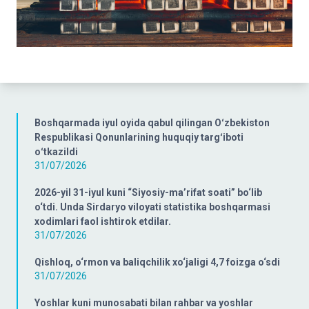
Boshqarmada iyul oyida qabul qilingan Oʻzbekiston
Respublikasi Qonunlarining huquqiy targʻiboti
oʻtkazildi
31/07/2026
2026-yil 31-iyul kuni “Siyosiy-ma’rifat soati” bo‘lib
o‘tdi. Unda Sirdaryo viloyati statistika boshqarmasi
xodimlari faol ishtirok etdilar.
31/07/2026
Qishloq, o‘rmon va baliqchilik xo‘jaligi 4,7 foizga o‘sdi
31/07/2026
Yoshlar kuni munosabati bilan rahbar va yoshlar