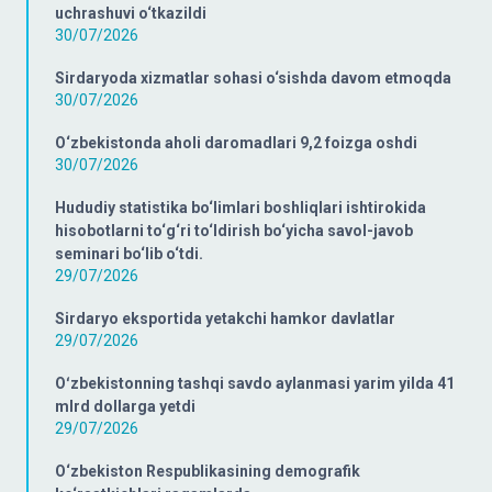
uchrashuvi o‘tkazildi
30/07/2026
Sirdaryoda xizmatlar sohasi o‘sishda davom etmoqda
30/07/2026
O‘zbekistonda aholi daromadlari 9,2 foizga oshdi
30/07/2026
Hududiy statistika bo‘limlari boshliqlari ishtirokida
hisobotlarni to‘g‘ri to‘ldirish bo‘yicha savol-javob
seminari bo‘lib o‘tdi.
29/07/2026
Sirdaryo eksportida yetakchi hamkor davlatlar
29/07/2026
Oʻzbekistonning tashqi savdo aylanmasi yarim yilda 41
mlrd dollarga yetdi
29/07/2026
O‘zbekiston Respublikasining demografik