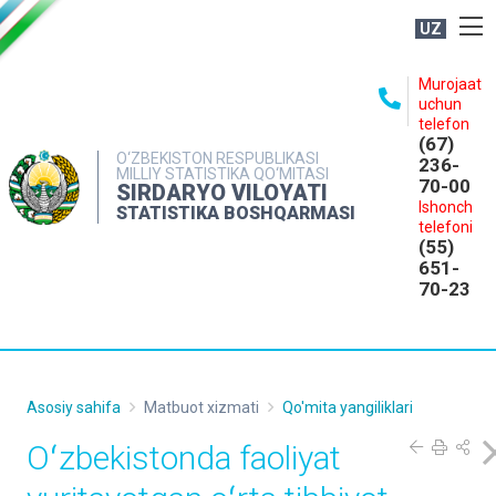
UZ
BOSHQARMA HAQIDA
Murojaat
uchun
OCHIQ MA'LUMOTLAR
telefon
(67)
NASHRLAR
O‘ZBEKISTON RESPUBLIKASI
236-
MILLIY STATISTIKA QO‘MITASI
70-00
INTERAKTIV XIZMATLAR
SIRDARYO VILOYATI
Ishonch
STATISTIKA BOSHQARMASI
MATBUOT XIZMATI
telefoni
(55)
MUROJAATLAR
651-
70-23
KONTAKTLAR
Asosiy sahifa
Matbuot xizmati
Qo'mita yangiliklari
Oʻzbekistonda faoliyat