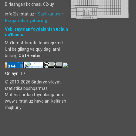
Birlashgan ko‘chаsi, 62-uy
info@sirstat.uz •
Sayt xaritasi
•
Bizga xabar yuboring
Veb-saytdan foydalanish uchun
qo'llanma
Ma`lumotda xato topdingizmi?
Uni belgilang va quyidagilarni
bosing
Ctrl + Enter
Onlayn: 17
© 2010-2026 Sirdaryo viloyat
statistika boshqarmasi
Materiallardan foydalanganda
www.sirstat.uz havolani keltirish
majburiy.