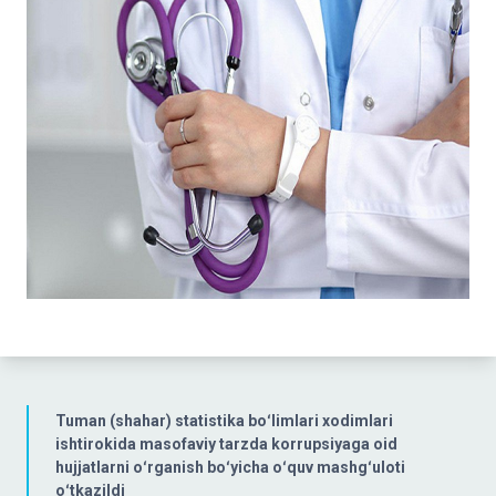
Tuman (shahar) statistika boʻlimlari xodimlari
ishtirokida masofaviy tarzda korrupsiyaga oid
hujjatlarni oʻrganish boʻyicha oʻquv mashgʻuloti
oʻtkazildi