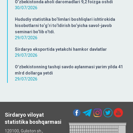
O‘zbekistonda aholi daromadlari 9,2 foizga oshdi
30/07/2026
Hududiy statistika bo‘limlari boshliqlari ishtirokida
hisobotlarni to‘g‘ri to‘ldirish bo‘yicha savol-javob
seminari bo‘lib o‘tdi.
29/07/2026
Sirdaryo eksportida yetakchi hamkor davlatlar
29/07/2026
Oʻzbekistonning tashqi savdo aylanmasi yarim yilda 41
mlrd dollarga yetdi
29/07/2026
Sirdaryo viloyat
statistika boshqarmasi
120100, Guliston sh.,