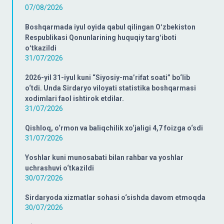
07/08/2026
Boshqarmada iyul oyida qabul qilingan Oʻzbekiston
Respublikasi Qonunlarining huquqiy targʻiboti
oʻtkazildi
31/07/2026
2026-yil 31-iyul kuni “Siyosiy-ma’rifat soati” bo‘lib
o‘tdi. Unda Sirdaryo viloyati statistika boshqarmasi
xodimlari faol ishtirok etdilar.
31/07/2026
Qishloq, o‘rmon va baliqchilik xo‘jaligi 4,7 foizga o‘sdi
31/07/2026
Yoshlar kuni munosabati bilan rahbar va yoshlar
uchrashuvi o‘tkazildi
30/07/2026
Sirdaryoda xizmatlar sohasi o‘sishda davom etmoqda
30/07/2026