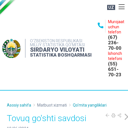
UZ
BOSHQARMA HAQIDA
Murojaat
uchun
OCHIQ MA'LUMOTLAR
telefon
(67)
NASHRLAR
O‘ZBEKISTON RESPUBLIKASI
236-
MILLIY STATISTIKA QO‘MITASI
70-00
INTERAKTIV XIZMATLAR
SIRDARYO VILOYATI
Ishonch
STATISTIKA BOSHQARMASI
MATBUOT XIZMATI
telefoni
(55)
MUROJAATLAR
651-
70-23
KONTAKTLAR
Asosiy sahifa
Matbuot xizmati
Qo'mita yangiliklari
Tovuq go'shti savdosi