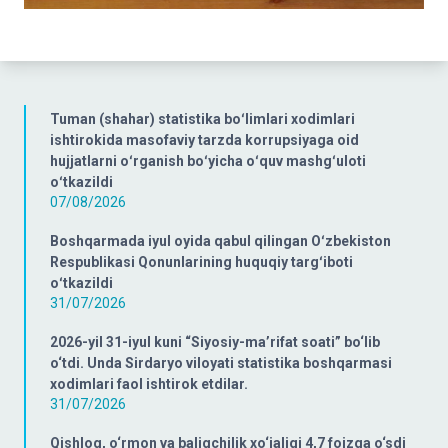
Tuman (shahar) statistika boʻlimlari xodimlari
ishtirokida masofaviy tarzda korrupsiyaga oid
hujjatlarni oʻrganish boʻyicha oʻquv mashgʻuloti
oʻtkazildi
07/08/2026
Boshqarmada iyul oyida qabul qilingan Oʻzbekiston
Respublikasi Qonunlarining huquqiy targʻiboti
oʻtkazildi
31/07/2026
2026-yil 31-iyul kuni “Siyosiy-ma’rifat soati” bo‘lib
o‘tdi. Unda Sirdaryo viloyati statistika boshqarmasi
xodimlari faol ishtirok etdilar.
31/07/2026
Qishloq, o‘rmon va baliqchilik xo‘jaligi 4,7 foizga o‘sdi