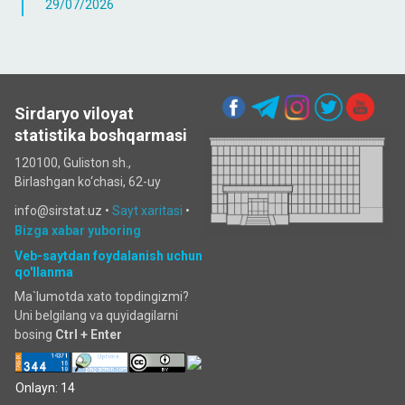
29/07/2026
Sirdaryo viloyat
statistika boshqarmasi
120100, Guliston sh.,
Birlashgan ko‘chаsi, 62-uy
info@sirstat.uz •
Sayt xaritasi
•
Bizga xabar yuboring
Veb-saytdan foydalanish uchun
qo'llanma
Ma`lumotda xato topdingizmi?
Uni belgilang va quyidagilarni
bosing
Ctrl + Enter
Onlayn: 14