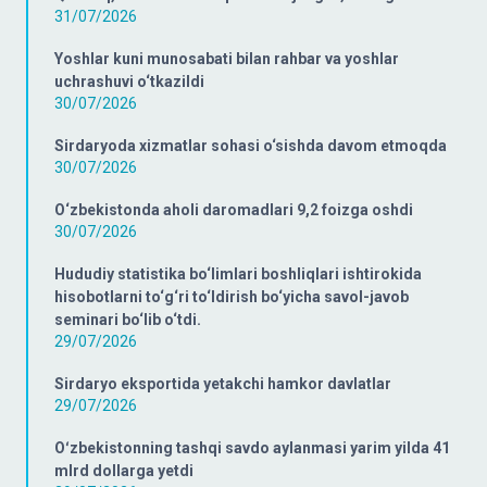
31/07/2026
Yoshlar kuni munosabati bilan rahbar va yoshlar
uchrashuvi o‘tkazildi
30/07/2026
Sirdaryoda xizmatlar sohasi o‘sishda davom etmoqda
30/07/2026
O‘zbekistonda aholi daromadlari 9,2 foizga oshdi
30/07/2026
Hududiy statistika bo‘limlari boshliqlari ishtirokida
hisobotlarni to‘g‘ri to‘ldirish bo‘yicha savol-javob
seminari bo‘lib o‘tdi.
29/07/2026
Sirdaryo eksportida yetakchi hamkor davlatlar
29/07/2026
Oʻzbekistonning tashqi savdo aylanmasi yarim yilda 41
mlrd dollarga yetdi