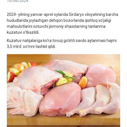
10/06/2024
2024- yilning yanvar-aprel oylarida Sirdaryo viloyatining barcha
hududlarida joylashgan dehqon bozorlarida qishloq xo‘jaligi
mahsulotlarini sotuvchi jismoniy shaxslarning tanlanma
kuzatuvi o‘tkazildi.
Kuzatuv natijalariga ko‘ra tovuq go'shti savdo aylanmasi hajmi
3,5 mlrd. so‘mni tashkil qildi.