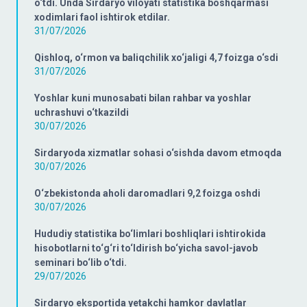
o‘tdi. Unda Sirdaryo viloyati statistika boshqarmasi
xodimlari faol ishtirok etdilar.
31/07/2026
Qishloq, o‘rmon va baliqchilik xo‘jaligi 4,7 foizga o‘sdi
31/07/2026
Yoshlar kuni munosabati bilan rahbar va yoshlar
uchrashuvi o‘tkazildi
30/07/2026
Sirdaryoda xizmatlar sohasi o‘sishda davom etmoqda
30/07/2026
O‘zbekistonda aholi daromadlari 9,2 foizga oshdi
30/07/2026
Hududiy statistika bo‘limlari boshliqlari ishtirokida
hisobotlarni to‘g‘ri to‘ldirish bo‘yicha savol-javob
seminari bo‘lib o‘tdi.
29/07/2026
Sirdaryo eksportida yetakchi hamkor davlatlar