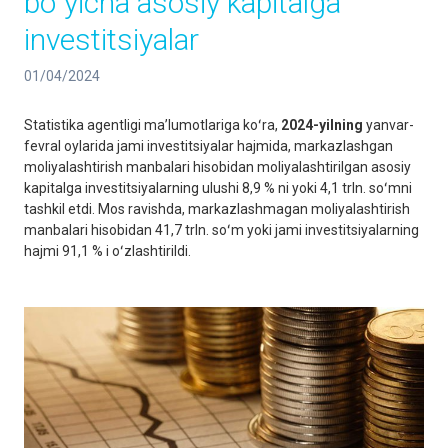
boʻyicha asosiy kapitalga
investitsiyalar
01/04/2024
Statistika agentligi maʼlumotlariga koʻra,
2024-yilning
yanvar-
fevral oylarida jami investitsiyalar hajmida, markazlashgan
moliyalashtirish manbalari hisobidan moliyalashtirilgan asosiy
kapitalga investitsiyalarning ulushi 8,9 % ni yoki 4,1 trln. soʻmni
tashkil etdi. Mos ravishda, markazlashmagan moliyalashtirish
manbalari hisobidan 41,7 trln. soʻm yoki jami investitsiyalarning
hajmi 91,1 % i oʻzlashtirildi.