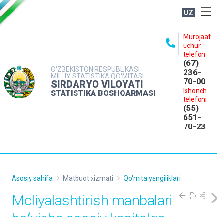
UZ
BOSHQARMA HAQIDA
Murojaat
uchun
OCHIQ MA'LUMOTLAR
telefon
(67)
NASHRLAR
O‘ZBEKISTON RESPUBLIKASI
236-
MILLIY STATISTIKA QO‘MITASI
70-00
INTERAKTIV XIZMATLAR
SIRDARYO VILOYATI
Ishonch
STATISTIKA BOSHQARMASI
MATBUOT XIZMATI
telefoni
(55)
MUROJAATLAR
651-
70-23
KONTAKTLAR
Asosiy sahifa
Matbuot xizmati
Qo'mita yangiliklari
Moliyalashtirish manbalari