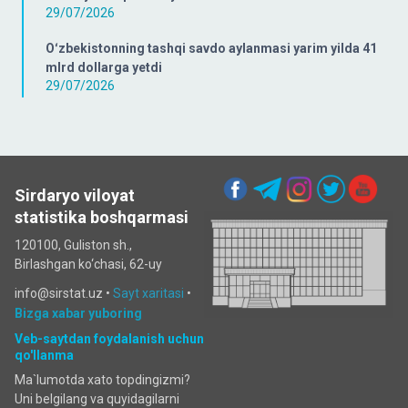
29/07/2026
Oʻzbekistonning tashqi savdo aylanmasi yarim yilda 41
mlrd dollarga yetdi
29/07/2026
Sirdaryo viloyat
statistika boshqarmasi
120100, Guliston sh.,
Birlashgan ko‘chаsi, 62-uy
info@sirstat.uz •
Sayt xaritasi
•
Bizga xabar yuboring
Veb-saytdan foydalanish uchun
qo'llanma
Ma`lumotda xato topdingizmi?
Uni belgilang va quyidagilarni