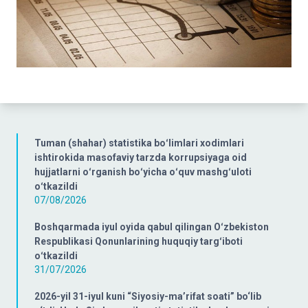
Tuman (shahar) statistika boʻlimlari xodimlari
ishtirokida masofaviy tarzda korrupsiyaga oid
hujjatlarni oʻrganish boʻyicha oʻquv mashgʻuloti
oʻtkazildi
07/08/2026
Boshqarmada iyul oyida qabul qilingan Oʻzbekiston
Respublikasi Qonunlarining huquqiy targʻiboti
oʻtkazildi
31/07/2026
2026-yil 31-iyul kuni “Siyosiy-ma’rifat soati” bo‘lib