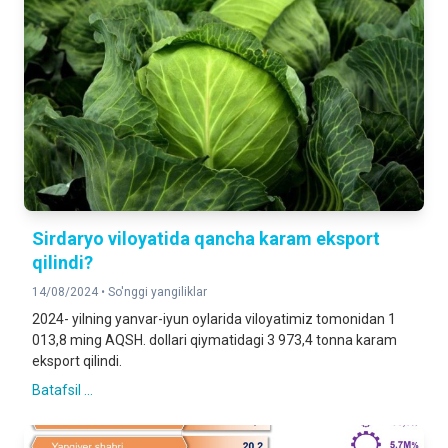
Sirdaryo viloyatida qancha karam eksport
qilindi?
14/08/2024 •
So'nggi yangiliklar
2024- yilning yanvar-iyun oylarida viloyatimiz tomonidan 1
013,8 ming AQSH. dollari qiymatidagi 3 973,4 tonna karam
eksport qilindi.
Batafsil ...