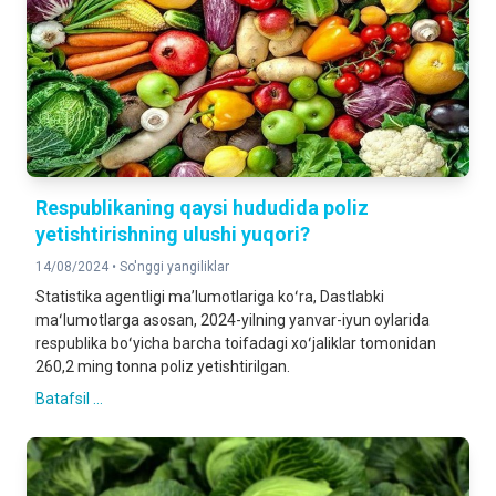
Respublikaning qaysi hududida poliz
yetishtirishning ulushi yuqori?
14/08/2024 •
So'nggi yangiliklar
Statistika agentligi maʼlumotlariga koʻra, Dastlabki
maʻlumotlarga asosan, 2024-yilning yanvar-iyun oylarida
respublika boʻyicha barcha toifadagi xoʻjaliklar tomonidan
260,2 ming tonna poliz yetishtirilgan.
Batafsil ...