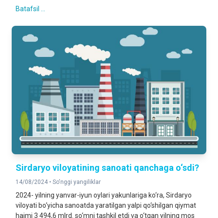
Batafsil ...
Sirdaryo viloyatining sanoati qanchaga o‘sdi?
14/08/2024 •
So'nggi yangiliklar
2024- yilning yanvar-iyun oylari yakunlariga ko‘ra, Sirdaryo
viloyati bo‘yicha sanoatda yaratilgan yalpi qo‘shilgan qiymat
hajmi 3 494,6 mlrd. so‘mni tashkil etdi va o‘tgan yilning mos