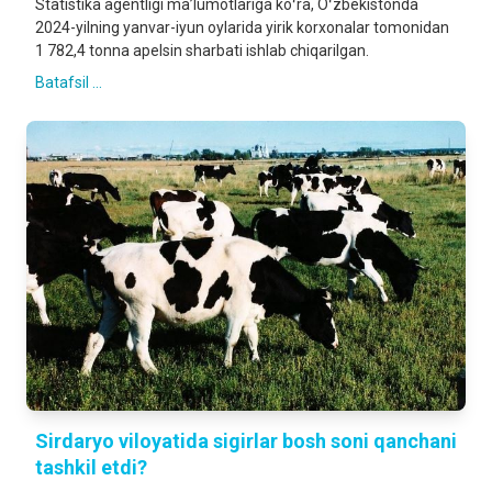
Statistika agentligi maʼlumotlariga koʻra, Oʻzbekistonda
2024-yilning yanvar-iyun oylarida yirik korxonalar tomonidan
1 782,4 tonna apelsin sharbati ishlab chiqarilgan.
Batafsil ...
Sirdaryo viloyatida sigirlar bosh soni qanchani
tashkil etdi?