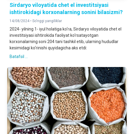
Sirdaryo viloyatida chet el investitsiyasi
ishtirokidagi korxonalarning sonini bilasizmi?
14/08/2024 •
So'nggi yangiliklar
2024- yilning 1- iyul holatiga ko‘ra, Sirdaryo viloyatida chet el
investitsiyasi ishtirokida faoliyat ko‘rsatayotgan
korxonalarning soni 204 tani tashkil etib, ularning hududlar
kesimidagi ko‘rinishi quyidagicha aks etdi:
Batafsil ...