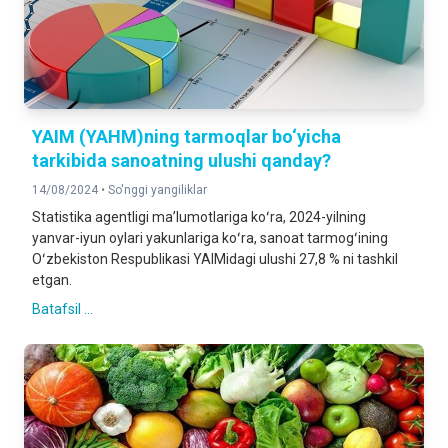
YAIM (YAHM)ning tarmoqlar bo‘yicha
tarkibida sanoatning ulushi qanday?
14/08/2024 •
So'nggi yangiliklar
Statistika agentligi maʼlumotlariga koʻra, 2024-yilning
yanvar-iyun oylari yakunlariga koʻra, sanoat tarmogʻining
Oʻzbekiston Respublikasi YAIMidagi ulushi 27,8 % ni tashkil
etgan.
Batafsil ...