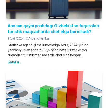
Asosan qaysi yoshdagi Oʻzbekiston fuqarolari
turistik maqsadlarda chet elga borishadi?
14/08/2024 •
So'nggi yangiliklar
Statistika agentligi maʼlumotlariga koʻra, 2024-yilning
yanvar-iyun oylarida 2 730,5 ming nafar Oʻzbekiston
fuqarolari turistik maqsadlarda chet elga borgan.
Batafsil ...