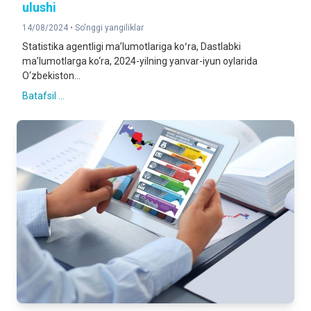
ulushi
14/08/2024 •
So'nggi yangiliklar
Statistika agentligi maʼlumotlariga koʻra, Dastlabki
ma’lumotlarga ko‘ra, 2024-yilning yanvar-iyun oylarida
O‘zbekiston...
Batafsil ...