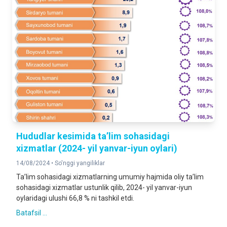
Hududlar kesimida ta’lim sohasidagi
xizmatlar (2024- yil yanvar-iyun oylari)
14/08/2024 •
So'nggi yangiliklar
Taʼlim sohasidagi xizmatlarning umumiy hajmida oliy taʼlim
sohasidagi xizmatlar ustunlik qilib, 2024- yil yanvar-iyun
oylaridagi ulushi 66,8 % ni tashkil etdi.
Batafsil ...