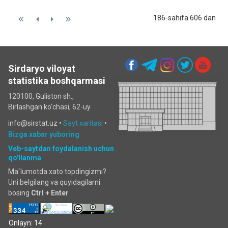
186-sahifa 606 dan
Sirdaryo viloyat
statistika boshqarmasi
120100, Guliston sh.,
Birlashgan ko‘chаsi, 62-uy
info@sirstat.uz •
Sayt xaritasi
•
Bizga xabar yuboring
Veb-saytdan foydalanish uchun
qo'llanma
Ma`lumotda xato topdingizmi?
Uni belgilang va quyidagilarni
bosing
Ctrl + Enter
Onlayn: 14