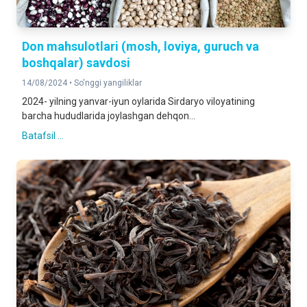
Don mahsulotlari (mosh, loviya, guruch va
boshqalar) savdosi
14/08/2024 •
So'nggi yangiliklar
2024- yilning yanvar-iyun oylarida Sirdaryo viloyatining
barcha hududlarida joylashgan dehqon...
Batafsil ...