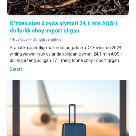
Oʻzbekiston 6 oyda qiymati 24,1 mln AQSH
dollarlik choy import qilgan
14/08/2024 •
So'nggi yangiliklar
Statistika agentligi maʼlumotlariga koʻra, Oʻzbekiston 2024-
yilning yanvar-iyun oylarida xorijdan qiymati 24,1 mln AQSH
dollariga teng boʻlgan 17,1 ming tonna choy import qilgan.
Batafsil ...