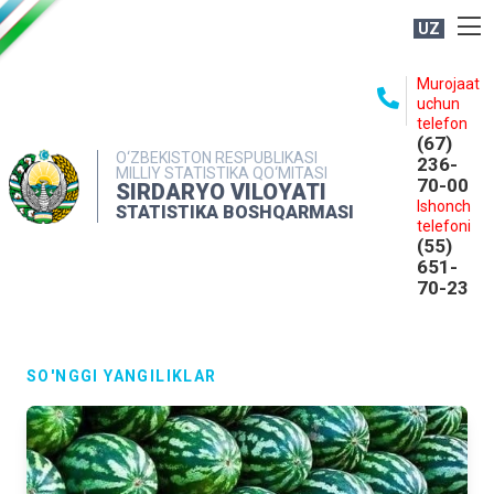
UZ
BOSHQARMA HAQIDA
Murojaat
uchun
OCHIQ MA'LUMOTLAR
telefon
(67)
NASHRLAR
O‘ZBEKISTON RESPUBLIKASI
236-
MILLIY STATISTIKA QO‘MITASI
70-00
INTERAKTIV XIZMATLAR
SIRDARYO VILOYATI
Ishonch
STATISTIKA BOSHQARMASI
MATBUOT XIZMATI
telefoni
(55)
MUROJAATLAR
651-
70-23
KONTAKTLAR
SO'NGGI YANGILIKLAR