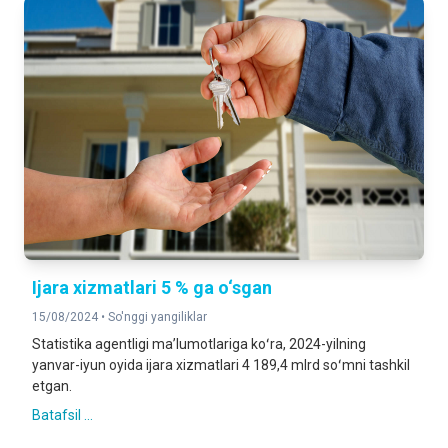
Ijara xizmatlari 5 % ga o‘sgan
15/08/2024 •
So'nggi yangiliklar
Statistika agentligi maʼlumotlariga koʻra, 2024-yilning
yanvar-iyun oyida ijara xizmatlari 4 189,4 mlrd soʻmni tashkil
etgan.
Batafsil ...