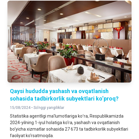
Qaysi hududda yashash va ovqatlanish
sohasida tadbirkorlik subyektlari ko‘proq?
15/08/2024 •
So'nggi yangiliklar
Statistika agentligi maʼlumotlariga koʻra, Respublikamizda
2024-yilning 1-iyul holatiga ko‘ra, yashash va ovqatlanish
bo‘yicha xizmatlar sohasida 27 673 ta tadbirkorlik subyektlari
faoliyat ko‘rsatmoqda.