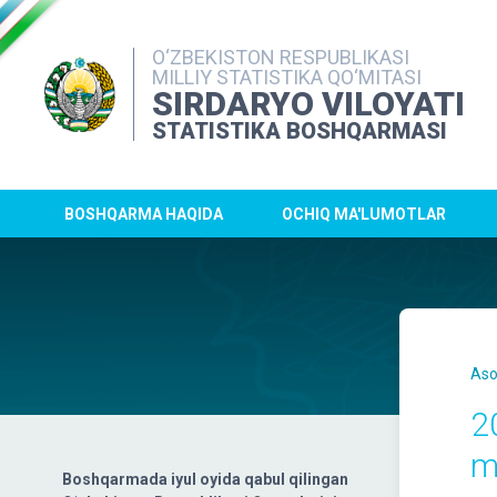
O‘ZBEKISTON RESPUBLIKASI
MILLIY STATISTIKA QO‘MITASI
SIRDARYO VILOYATI
STATISTIKA BOSHQARMASI
BOSHQARMA HAQIDA
OCHIQ MA'LUMOTLAR
Aso
2
m
Boshqarmada iyul oyida qabul qilingan