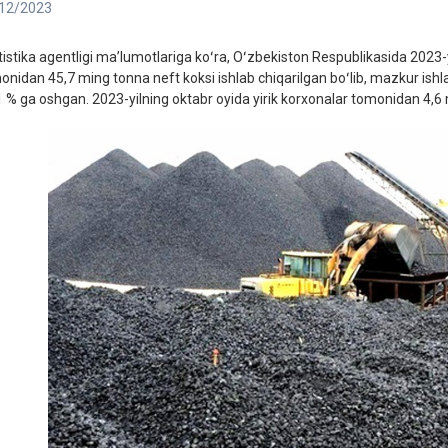
12/2023
tistika agentligi maʼlumotlariga koʻra, Oʻzbekiston Respublikasida 2023-y
onidan 45,7 ming tonna neft koksi ishlab chiqarilgan boʻlib, mazkur ishla
1 % ga oshgan. 2023-yilning oktabr oyida yirik korxonalar tomonidan 4,6 