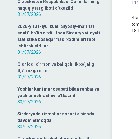
Oʻzbekiston Respublikasi Qonunlarining
11/
huquqiy targʻiboti oʻtkazildi
31/07/2026
Sta
tom
2026-yil 31-iyul kuni “Siyosiy-ma’rifat
18,
soati” bo‘lib o‘tdi. Unda Sirdaryo viloyati
statistika boshqarmasi xodimlari faol
ishtirok etdilar.
31/07/2026
Qishloq, o‘rmon va baliqchilik xo‘jaligi
4,7 foizga o‘sdi
31/07/2026
Yoshlar kuni munosabati bilan rahbar va
yoshlar uchrashuvi o‘tkazildi
30/07/2026
Sirdaryoda xizmatlar sohasi o‘sishda
davom etmoqda
30/07/2026
O‘zbekistonda aholi daromadlari 9,2