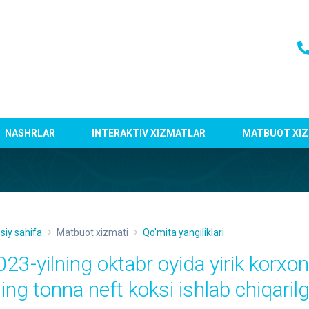
NASHRLAR
INTERAKTIV XIZMATLAR
MATBUOT XIZ
siy sahifa
Matbuot xizmati
Qo'mita yangiliklari
023-yilning oktabr oyida yirik korxo
ing tonna neft koksi ishlab chiqaril