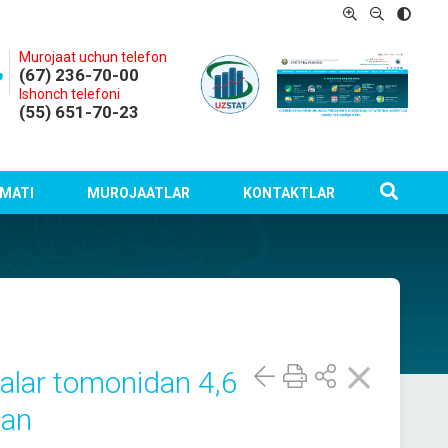
Murojaat uchun telefon
(67) 236-70-00
Ishonch telefoni
(55) 651-70-23
MATI
MUROJAATLAR
KONTAKTLAR
nalar tomonidan 4,6
gan