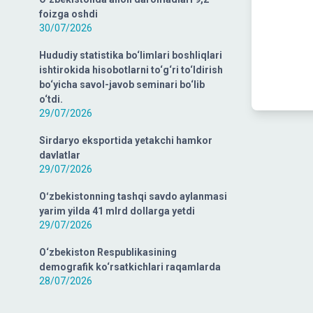
foizga oshdi
30/07/2026
Hududiy statistika bo‘limlari boshliqlari
ishtirokida hisobotlarni to‘g‘ri to‘ldirish
bo‘yicha savol-javob seminari bo‘lib
o‘tdi.
29/07/2026
Sirdaryo eksportida yetakchi hamkor
davlatlar
29/07/2026
Oʻzbekistonning tashqi savdo aylanmasi
yarim yilda 41 mlrd dollarga yetdi
29/07/2026
O‘zbekiston Respublikasining
demografik ko‘rsatkichlari raqamlarda
28/07/2026