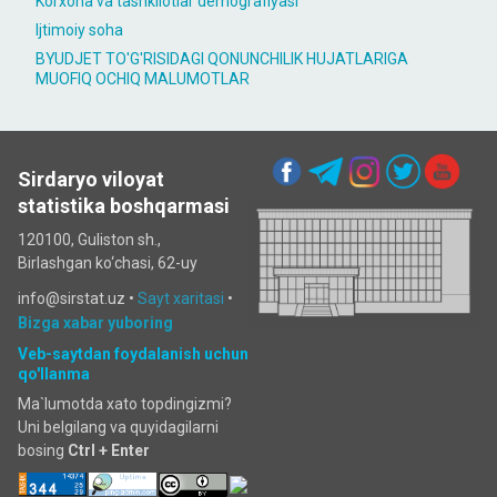
Korxona va tashkilotlar demografiyasi
Ijtimoiy soha
BYUDJET TO'G'RISIDAGI QONUNCHILIK HUJATLARIGA
MUOFIQ OCHIQ MALUMOTLAR
Sirdaryo viloyat
statistika boshqarmasi
120100, Guliston sh.,
Birlashgan ko‘chаsi, 62-uy
info@sirstat.uz •
Sayt xaritasi
•
Bizga xabar yuboring
Veb-saytdan foydalanish uchun
qo'llanma
Ma`lumotda xato topdingizmi?
Uni belgilang va quyidagilarni
bosing
Ctrl + Enter