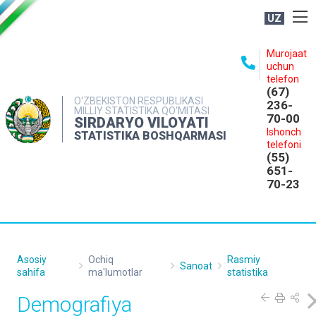
UZ
BOSHQARMA HAQIDA
Murojaat
uchun
OCHIQ MA'LUMOTLAR
telefon
(67)
NASHRLAR
O‘ZBEKISTON RESPUBLIKASI
236-
MILLIY STATISTIKA QO‘MITASI
70-00
INTERAKTIV XIZMATLAR
SIRDARYO VILOYATI
Ishonch
STATISTIKA BOSHQARMASI
MATBUOT XIZMATI
telefoni
(55)
MUROJAATLAR
651-
70-23
KONTAKTLAR
Asosiy
Ochiq
Rasmiy
Sanoat
sahifa
ma'lumotlar
statistika
Demografiya