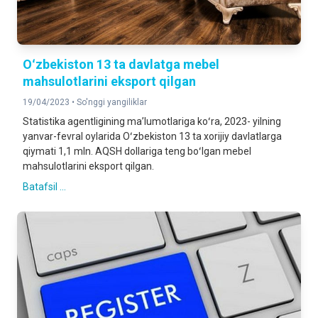
Oʻzbekiston 13 ta davlatga mebel
mahsulotlarini eksport qilgan
19/04/2023 •
So'nggi yangiliklar
Statistika agentligining maʼlumotlariga koʻra, 2023- yilning
yanvar-fevral oylarida Oʻzbekiston 13 ta xorijiy davlatlarga
qiymati 1,1 mln. AQSH dollariga teng boʻlgan mebel
mahsulotlarini eksport qilgan.
Batafsil ...