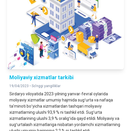
Moliyaviy xizmatlar tarkibi
19/04/2023 •
So'nggi yangiliklar
Sirdaryo viloyatida 2023-yilning yanvar-fevral oylarida
moliyaviy xizmatlar umumiy hajmida sugʻurta va nafaqa
taʼminoti boʻyicha xizmatlardan tashqari moliyaviy
xizmatlarning ulushi 93,9 % ni tashkil etdi. Sugʻurta
xizmatlarining ulushi 3,9 % oraligʻida qayd etildi. Moliyaviy va
sugʻurtalash xizmatlariga nisbatan yordamchi xizmatlarning
ulushi umumiy hajmning 2,2 % ni tashkil etdi.