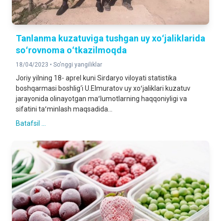
Tanlanma kuzatuviga tushgan uy xoʻjaliklarida
soʻrovnoma oʻtkazilmoqda
18/04/2023 •
So'nggi yangiliklar
Joriy yilning 18- aprel kuni Sirdaryo viloyati statistika
boshqarmasi boshlig‘i U.Elmuratov uy xoʻjaliklari kuzatuv
jarayonida olinayotgan maʻlumotlarning haqqoniyligi va
sifatini taʻminlash maqsadida...
Batafsil ...