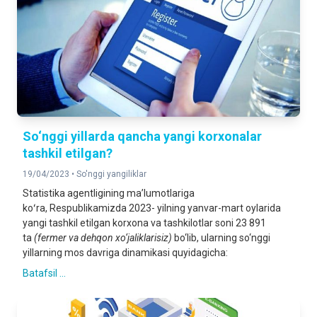
So‘nggi yillarda qancha yangi korxonalar
tashkil etilgan?
19/04/2023 •
So'nggi yangiliklar
Statistika agentligining maʼlumotlariga
koʻra, Respublikamizda 2023- yilning yanvar-mart oylarida
yangi tashkil etilgan korxona va tashkilotlar soni 23 891
ta
(fermer va dehqon xo‘jaliklarisiz)
bo‘lib, ularning so‘nggi
yillarning mos davriga dinamikasi quyidagicha:
Batafsil ...