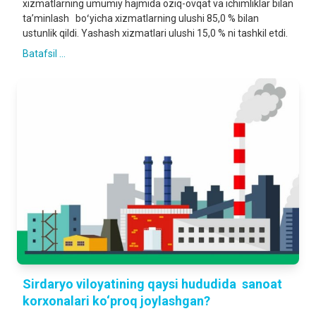
xizmatlarning umumiy hajmida oziq-ovqat va ichimliklar bilan
taʼminlash boʻyicha xizmatlarning ulushi 85,0 % bilan
ustunlik qildi. Yashash xizmatlari ulushi 15,0 % ni tashkil etdi.
Batafsil ...
Sirdaryo viloyatining qaysi hududida sanoat
korxonalari ko‘proq joylashgan?