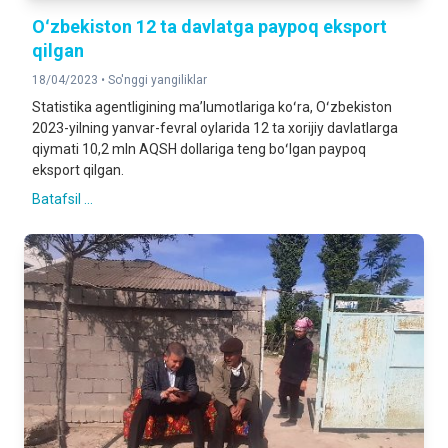
Oʻzbekiston 12 ta davlatga paypoq eksport
qilgan
18/04/2023 •
So'nggi yangiliklar
Statistika agentligining maʼlumotlariga koʻra, Oʻzbekiston
2023-yilning yanvar-fevral oylarida 12 ta xorijiy davlatlarga
qiymati 10,2 mln AQSH dollariga teng boʻlgan paypoq
eksport qilgan.
Batafsil ...