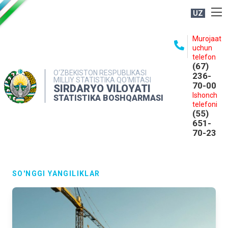
UZ
BOSHQARMA HAQIDA
Murojaat
uchun
OCHIQ MA'LUMOTLAR
telefon
(67)
NASHRLAR
O‘ZBEKISTON RESPUBLIKASI
236-
MILLIY STATISTIKA QO‘MITASI
70-00
INTERAKTIV XIZMATLAR
SIRDARYO VILOYATI
Ishonch
STATISTIKA BOSHQARMASI
MATBUOT XIZMATI
telefoni
(55)
MUROJAATLAR
651-
70-23
KONTAKTLAR
SO'NGGI YANGILIKLAR