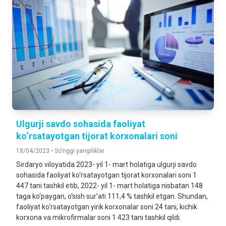
Ulgurji savdo sohasida faoliyat
ko‘rsatayotgan tijorat korxonalari soni
18/04/2023 •
So'nggi yangiliklar
Sirdaryo viloyatida 2023- yil 1- mart holatiga ulgurji savdo
sohasida faoliyat ko‘rsatayotgan tijorat korxonalari soni 1
447 tani tashkil etib, 2022- yil 1- mart holatiga nisbatan 148
taga ko‘paygan, o‘sish sur’ati 111,4 % tashkil etgan. Shundan,
faoliyat ko‘rsatayotgan yirik korxonalar soni 24 tani, kichik
korxona va mikrofirmalar soni 1 423 tani tashkil qildi.