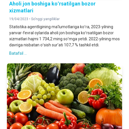
Aholi jon boshiga koʻrsatilgan bozor
xizmatlari
19/04/2023 •
So'nggi yangiliklar
Statistika agentligining maʼlumotlariga koʻra, 2023-yilning
yanvar-fevral oylarida aholi jon boshiga koʻrsatilgan bozor
xizmatlari hajmi 1 734,2 ming soʻmga yetdi. 2022-yilning mos
davriga nisbatan oʻsish surʼati 107,7 % tashkil etdi.
Batafsil ...