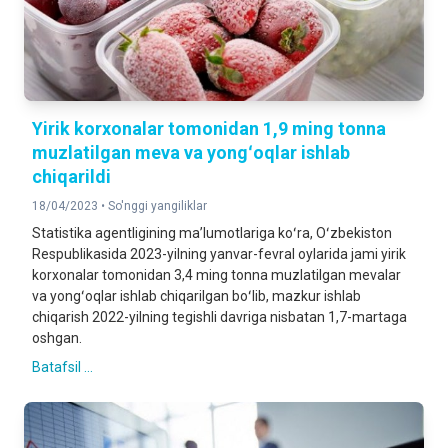
Yirik korxonalar tomonidan 1,9 ming tonna
muzlatilgan meva va yongʻoqlar ishlab
chiqarildi
18/04/2023 •
So'nggi yangiliklar
Statistika agentligining maʼlumotlariga koʻra, Oʻzbekiston
Respublikasida 2023-yilning yanvar-fevral oylarida jami yirik
korxonalar tomonidan 3,4 ming tonna muzlatilgan mevalar
va yongʻoqlar ishlab chiqarilgan boʻlib, mazkur ishlab
chiqarish 2022-yilning tegishli davriga nisbatan 1,7-martaga
oshgan.
Batafsil ...