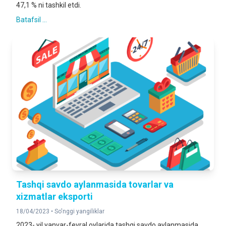
47,1 % ni tashkil etdi.
Batafsil ...
Tashqi savdo aylanmasida tovarlar va
xizmatlar eksporti
18/04/2023 •
So'nggi yangiliklar
2023- yil yanvar-fevral oylarida tashqi savdo aylanmasida