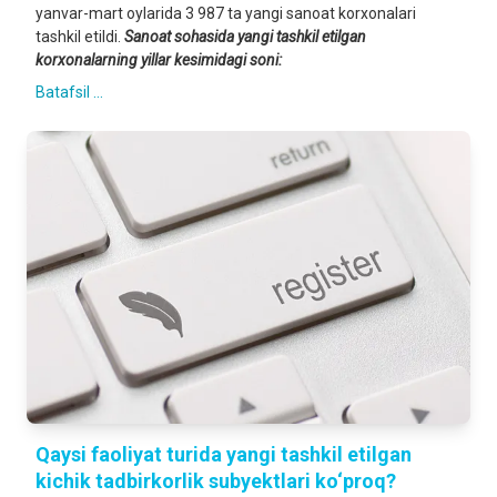
yanvar-mart oylarida 3 987 ta yangi sanoat korxonalari
tashkil etildi.
Sanoat sohasida yangi
tashkil etilgan
korxonalar
ning yillar kesimidagi
soni
:
Batafsil ...
Qaysi faoliyat turida yangi tashkil etilgan
kichik tadbirkorlik subyektlari ko‘proq?