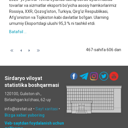
tovarlar va xizmatlar eksporti bo‘yicha asosiy hamkorlarimiz
Rossiya, XXR, Qozog‘iston, Turkiya, Qirg‘iz Respublikasi,
Afg‘oniston va Tojikiston kabi davlatlar bo‘lgan. Ularning
umumiy Eksportdagi ulushi 95,3 % ni tashkil etdi.
Batafsil ...
467-sahifa 606 dan
Sirdaryo viloyat
statistika boshqarmasi
120100, Guliston sh.,
Birlashgan ko‘chаsi, 62-uy
info@sirstat.uz •
Sayt xaritasi
•
Bizga xabar yuboring
Veb-saytdan foydalanish uchun