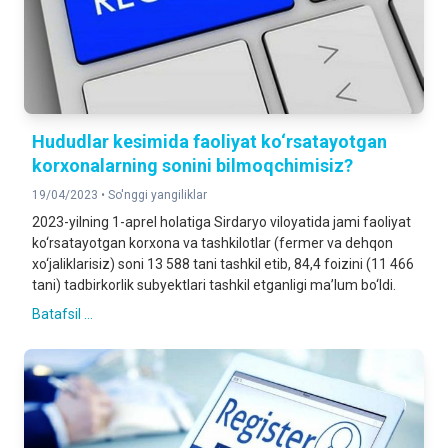
Hududlar kesimida faoliyat ko‘rsatayotgan
korxonalarning sonini bilmoqchimisiz?
19/04/2023 •
So'nggi yangiliklar
2023-yilning 1-aprel holatiga Sirdaryo viloyatida jami faoliyat
ko‘rsatayotgan korxona va tashkilotlar (fermer va dehqon
xo‘jaliklarisiz) soni 13 588 tani tashkil etib, 84,4 foizini (11 466
tani) tadbirkorlik subyektlari tashkil etganligi ma’lum bo‘ldi.
Batafsil ...