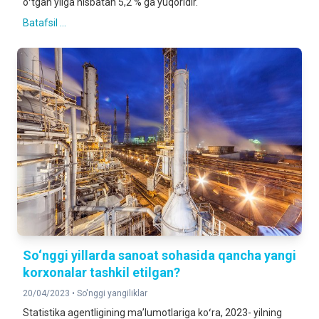
oʻtgan yilga nisbatan 5,2 % ga yuqoridir.
Batafsil ...
So‘nggi yillarda sanoat sohasida qancha yangi
korxonalar tashkil etilgan?
20/04/2023 •
So'nggi yangiliklar
Statistika agentligining maʼlumotlariga koʻra, 2023- yilning