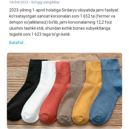
18/04/2023 •
So'nggi yangiliklar
2023-yilning 1-aprel holatiga Sirdaryo viloyatida jami faoliyat
ko‘rsatayotgan sanoat korxonalari soni 1 652 ta (fermer va
dehqon xo‘jaliklarisiz) bo‘lib, jami korxonalarning 12,2 foiz
ulushini tashkil etdi, shundan kichik biznes subyektlariga
tegishli soni 1 623 taga to‘gri keldi.
Batafsil ...