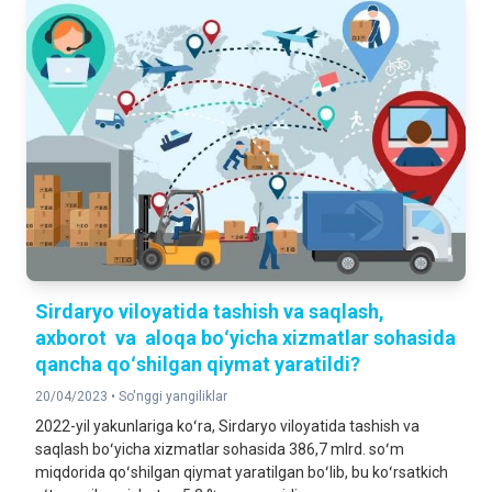
Sirdaryo viloyatida tashish va saqlash,
axborot va aloqa boʻyicha xizmatlar sohasida
qancha qoʻshilgan qiymat yaratildi?
20/04/2023 •
So'nggi yangiliklar
2022-yil yakunlariga koʻra, Sirdaryo viloyatida tashish va
saqlash boʻyicha xizmatlar sohasida 386,7 mlrd. soʻm
miqdorida qoʻshilgan qiymat yaratilgan boʻlib, bu koʻrsatkich