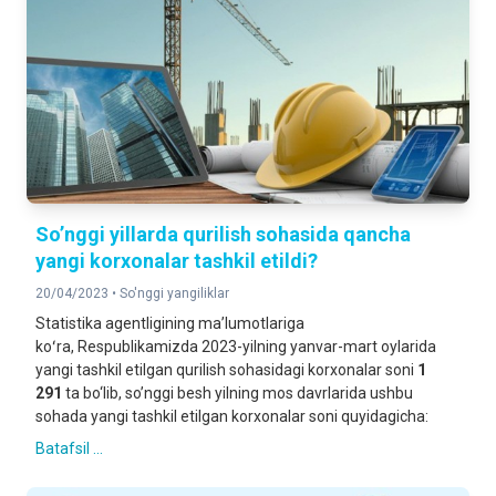
So’nggi yillarda qurilish sohasida qancha
yangi korxonalar tashkil etildi?
20/04/2023 •
So'nggi yangiliklar
Statistika agentligining maʼlumotlariga
koʻra, Respublikamizda 2023-yilning yanvar-mart oylarida
yangi tashkil etilgan qurilish sohasidagi korxonalar soni
1
291
ta bo‘lib, so’nggi besh yilning mos davrlarida ushbu
sohada yangi tashkil etilgan korxonalar soni quyidagicha:
Batafsil ...