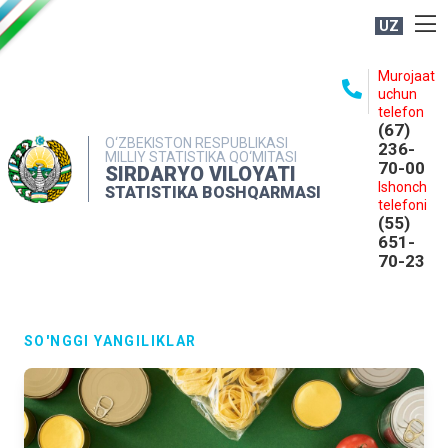
UZ
BOSHQARMA HAQIDA
Murojaat
uchun
OCHIQ MA'LUMOTLAR
telefon
(67)
NASHRLAR
O‘ZBEKISTON RESPUBLIKASI
236-
MILLIY STATISTIKA QO‘MITASI
70-00
INTERAKTIV XIZMATLAR
SIRDARYO VILOYATI
Ishonch
STATISTIKA BOSHQARMASI
MATBUOT XIZMATI
telefoni
(55)
MUROJAATLAR
651-
70-23
KONTAKTLAR
SO'NGGI YANGILIKLAR