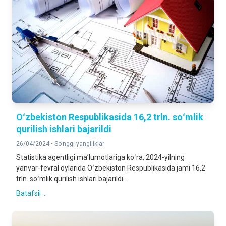
Oʻzbekiston Respublikasida 16,2 trln. soʻmlik
qurilish ishlari bajarildi
26/04/2024 •
So'nggi yangiliklar
Statistika agentligi maʼlumotlariga koʻra, 2024-yilning
yanvar-fevral oylarida Oʻzbekiston Respublikasida jami 16,2
trln. soʻmlik qurilish ishlari bajarildi...
Batafsil ...