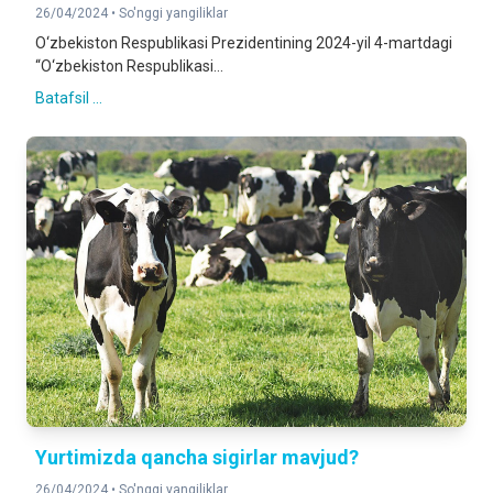
26/04/2024 •
So'nggi yangiliklar
O‘zbekiston Respublikasi Prezidentining 2024-yil 4-martdagi
“O‘zbekiston Respublikasi...
Batafsil ...
Yurtimizda qancha sigirlar mavjud?
26/04/2024 •
So'nggi yangiliklar