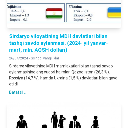
Sirdaryo viloyatining MDH davlatlari bilan
tashqi savdo aylanmasi. (2024- yil yanvar-
mart, mln. AQSH dollari)
26/04/2024 •
So'nggi yangiliklar
Sirdaryo viloyatining MDH mamlakatlari bilan tashqi savdo
aylanmasining eng yuqori hajmlari Qozogʻiston (26,3 %),
Rossiya (14,7 %), hamda Ukraina (1,5 %) davlatlari bilan qayd
etildi.
Batafsil ...