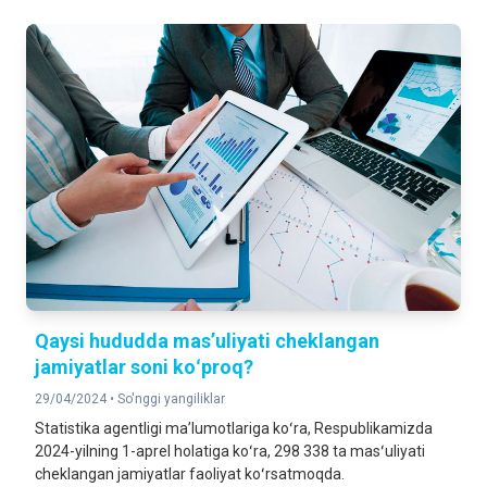
Qaysi hududda mas’uliyati cheklangan
jamiyatlar soni koʻproq?
29/04/2024 •
So'nggi yangiliklar
Statistika agentligi maʼlumotlariga koʻra, Respublikamizda
2024-yilning 1-aprel holatiga koʻra, 298 338 ta masʻuliyati
cheklangan jamiyatlar faoliyat koʻrsatmoqda.