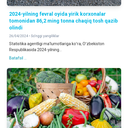
2024-yilning fevral oyida yirik korxonalar
tomonidan 86,2 ming tonna chaqiq tosh qazib
olindi
26/04/2024 •
So'nggi yangiliklar
Statistika agentligi maʼlumotlariga koʻra, Oʻzbekiston
Respublikasida 2024-yilning...
Batafsil ...