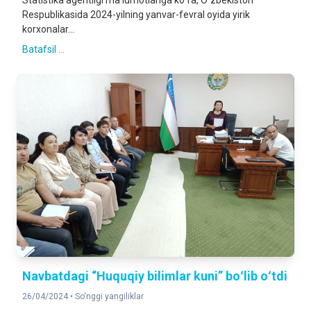
Statistika agentligi maʼlumotlariga koʻra, Oʻzbekiston
Respublikasida 2024-yilning yanvar-fevral oyida yirik
korxonalar...
Batafsil ...
Navbatdagi “Huquqiy bilimlar kuni” boʻlib oʻtdi
26/04/2024 •
So'nggi yangiliklar