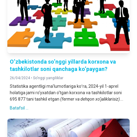
O‘zbekistonda so‘nggi yillarda korxona va
tashkilotlar soni qanchaga ko‘paygan?
26/04/2024 •
So'nggi yangiliklar
Statistika agentligi maʼlumotlariga koʻra, 2024-yil 1-aprel
holatiga jami ro‘yxatdan o‘tgan korxona va tashkilotlar soni
695 877 tani tashkil etgan
(fermer va dehqon xo‘jaliklarisiz)...
Batafsil ...