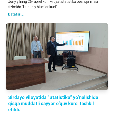
Joriy yilning 26- aprel kuni viloyat statistika boshqarmasi
tizimida “Huquqiy bilimlar kuni”...
Batafsil ...
Sirdayo viloyatida “Statistika” yo‘nalishida
qisqa muddatli sayyor o‘quv kursi tashkil
etildi.