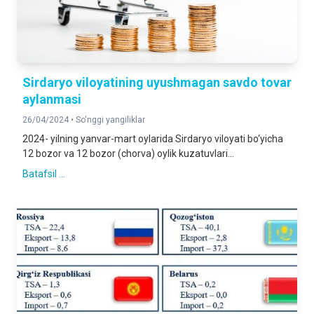
Sirdaryo viloyatining uyushmagan savdo tovar
aylanmasi
26/04/2024 •
So'nggi yangiliklar
2024- yilning yanvar-mart oylarida Sirdaryo viloyati bo‘yicha
12 bozor va 12 bozor (chorva) oylik kuzatuvlari...
Batafsil ...