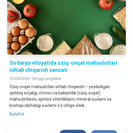
Sirdaryo viloyatida oziq-ovqat mahsulotlari
ishlab chiqarish sanoati
29/04/2024 •
So'nggi yangiliklar
Oziq-ovqat mahsulotlari ishlab chiqarish – yeyiladigan
qishloq xo‘jaligi, o‘rmon va baliqchilik (oziq-ovqat)
mahsulotlarini, spirtsiz ichimliklarni, mineral suvlarni va
boshqa idishdagi suvlarni o‘z ichiga oladi.
Batafsil ...