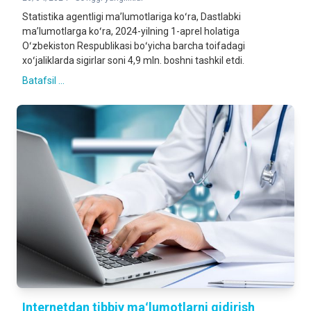
Statistika agentligi maʼlumotlariga koʻra, Dastlabki
maʼlumotlarga koʻra, 2024-yilning 1-aprel holatiga
Oʻzbekiston Respublikasi boʻyicha barcha toifadagi
xoʻjaliklarda sigirlar soni 4,9 mln. boshni tashkil etdi.
Batafsil ...
Internetdan tibbiy maʻlumotlarni qidirish