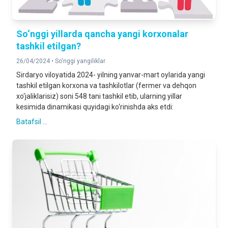
So‘nggi yillarda qancha yangi korxonalar
tashkil etilgan?
26/04/2024 •
So'nggi yangiliklar
Sirdaryo viloyatida 2024- yilning yanvar-mart oylarida yangi
tashkil etilgan korxona va tashkilotlar (fermer va dehqon
xo‘jaliklarisiz) soni 548 tani tashkil etib, ularning yillar
kesimida dinamikasi quyidagi ko‘rinishda aks etdi:
Batafsil ...