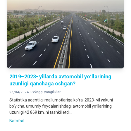
2019–2023- yillarda avtomobil yoʻllarining
uzunligi qanchaga oshgan?
26/04/2024 •
So'nggi yangiliklar
Statistika agentligi maʼlumotlariga koʻra, 2023- yil yakuni
bo‘yicha, umumiy foydalanishdagi avtomobil yoʻllarining
uzunligi 42 869 km. ni tashkil etdi...
Batafsil ...