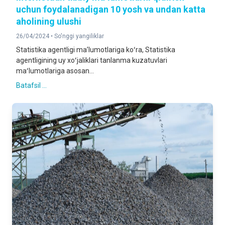
uchun foydalanadigan 10 yosh va undan katta
aholining ulushi
26/04/2024 •
So'nggi yangiliklar
Statistika agentligi maʼlumotlariga koʻra, Statistika
agentligining uy xoʻjaliklari tanlanma kuzatuvlari
maʻlumotlariga asosan...
Batafsil ...