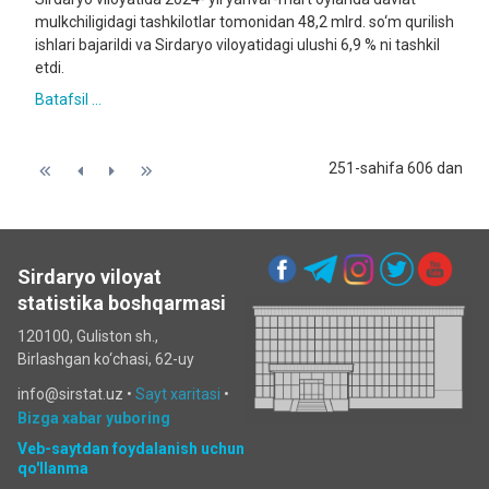
mulkchiligidagi tashkilotlar tomonidan 48,2 mlrd. so‘m qurilish
ishlari bajarildi va Sirdaryo viloyatidagi ulushi 6,9 % ni tashkil
etdi.
Batafsil ...
251-sahifa 606 dan
Sirdaryo viloyat
statistika boshqarmasi
120100, Guliston sh.,
Birlashgan ko‘chаsi, 62-uy
info@sirstat.uz •
Sayt xaritasi
•
Bizga xabar yuboring
Veb-saytdan foydalanish uchun
qo'llanma