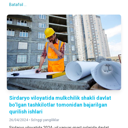
Batafsil ...
Sirdaryo viloyatida mulkchilik shakli davlat
bo‘lgan tashkilotlar tomonidan bajarilgan
qurilish ishlari
26/04/2024 •
So'nggi yangiliklar
Sirdaryo viloyatida 2024- yil yanvar-mart oylarida davlat