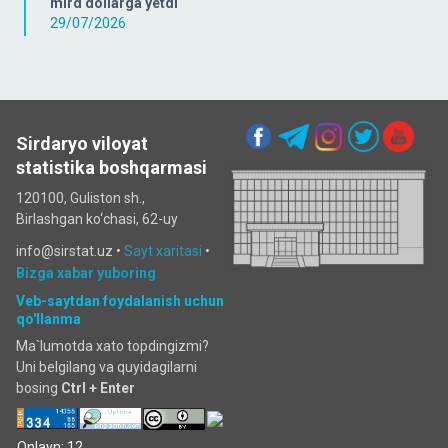
mlrd dollarga yetdi
29/07/2026
Sirdaryo viloyat
statistika boshqarmasi
120100, Guliston sh.,
Birlashgan ko‘chаsi, 62-uy
info@sirstat.uz •
Sayt xaritasi
•
Bizga xabar yuboring
Veb-saytdan foydalanish uchun
qo'llanma
Ma`lumotda xato topdingizmi?
Uni belgilang va quyidagilarni
bosing
Ctrl + Enter
Onlayn: 12