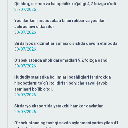
Qishloq, o‘rmon va baliqchilik xo‘jaligi 4,7 foizga o‘sdi
31/07/2026
Yoshlar kuni munosabati bilan rahbar va yoshlar
uchrashuvi o‘tkazildi
30/07/2026
Sirdaryoda xizmatlar sohasi o‘sishda davom etmoqda
30/07/2026
O‘zbekistonda aholi daromadlari 9,2 foizga oshdi
30/07/2026
Hududiy statistika bo‘limlari boshliqlari ishtirokida
hisobotlarni to‘g‘ri to‘ldirish bo‘yicha savol-javob
seminari bo‘lib o‘tdi.
29/07/2026
Sirdaryo eksportida yetakchi hamkor davlatlar
29/07/2026
Oʻzbekistonning tashqi savdo aylanmasi yarim yilda 41