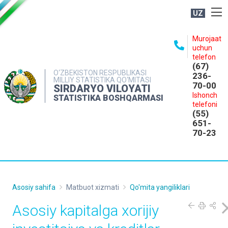
UZ
BOSHQARMA HAQIDA
Murojaat
uchun
OCHIQ MA'LUMOTLAR
telefon
(67)
NASHRLAR
O‘ZBEKISTON RESPUBLIKASI
236-
MILLIY STATISTIKA QO‘MITASI
70-00
INTERAKTIV XIZMATLAR
SIRDARYO VILOYATI
Ishonch
STATISTIKA BOSHQARMASI
MATBUOT XIZMATI
telefoni
(55)
MUROJAATLAR
651-
70-23
KONTAKTLAR
Asosiy sahifa
Matbuot xizmati
Qo'mita yangiliklari
Asosiy kapitalga xorijiy