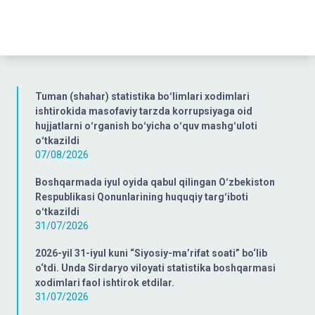
Tuman (shahar) statistika boʻlimlari xodimlari
ishtirokida masofaviy tarzda korrupsiyaga oid
hujjatlarni oʻrganish boʻyicha oʻquv mashgʻuloti
oʻtkazildi
07/08/2026
Boshqarmada iyul oyida qabul qilingan Oʻzbekiston
Respublikasi Qonunlarining huquqiy targʻiboti
oʻtkazildi
31/07/2026
2026-yil 31-iyul kuni “Siyosiy-ma’rifat soati” bo‘lib
o‘tdi. Unda Sirdaryo viloyati statistika boshqarmasi
xodimlari faol ishtirok etdilar.
31/07/2026