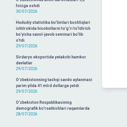
foizga oshdi
30/07/2026
Hududiy statistika bo‘limlari boshliqlari
ishtirokida hisobotlarni to‘g‘ri to‘ldirish
bo‘yicha savol-javob seminari bo‘lib
o‘tdi.
29/07/2026
Sirdaryo eksportida yetakchi hamkor
davlatlar
29/07/2026
Oʻzbekistonning tashqi savdo aylanmasi
yarim yilda 41 mlrd dollarga yetdi
29/07/2026
O‘zbekiston Respublikasining
demografik ko‘rsatkichlari raqamlarda
28/07/2026