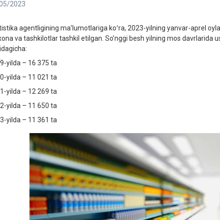
05/2023
tistika agentligining maʼlumotlariga koʻra, 2023-yilning yanvar-aprel oy
xona va tashkilotlar tashkil etilgan. So’nggi besh yilning mos davrlarida 
idagicha:
9-yilda – 16 375 ta
0-yilda – 11 021 ta
1-yilda – 12 269 ta
2-yilda – 11 650 ta
3-yilda – 11 361 ta