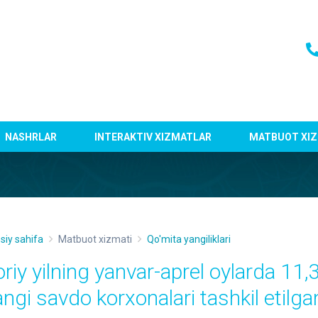
NASHRLAR
INTERAKTIV XIZMATLAR
MATBUOT XIZ
siy sahifa
Matbuot xizmati
Qo'mita yangiliklari
oriy yilning yanvar-aprel oylarda 11
angi savdo korxonalari tashkil etilga