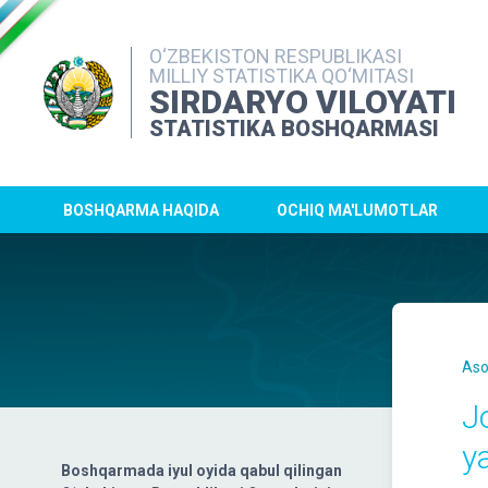
O‘ZBEKISTON RESPUBLIKASI
MILLIY STATISTIKA QO‘MITASI
SIRDARYO VILOYATI
STATISTIKA BOSHQARMASI
BOSHQARMA HAQIDA
OCHIQ MA'LUMOTLAR
Aso
J
y
Boshqarmada iyul oyida qabul qilingan