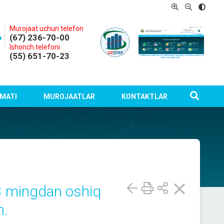
Murojaat uchun telefon
(67) 236-70-00
Ishonch telefoni
(55) 651-70-23
MATI
MUROJAATLAR
KONTAKTLAR
,3 mingdan oshiq
n.