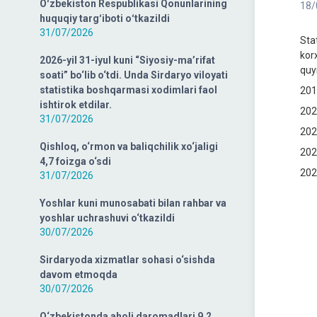
Oʻzbekiston Respublikasi Qonunlarining
18/
huquqiy targʻiboti oʻtkazildi
31/07/2026
Sta
kor
2026-yil 31-iyul kuni “Siyosiy-ma’rifat
quy
soati” bo‘lib o‘tdi. Unda Sirdaryo viloyati
statistika boshqarmasi xodimlari faol
201
ishtirok etdilar.
202
31/07/2026
202
Qishloq, o‘rmon va baliqchilik xo‘jaligi
202
4,7 foizga o‘sdi
202
31/07/2026
Yoshlar kuni munosabati bilan rahbar va
yoshlar uchrashuvi o‘tkazildi
30/07/2026
Sirdaryoda xizmatlar sohasi o‘sishda
davom etmoqda
30/07/2026
O‘zbekistonda aholi daromadlari 9,2