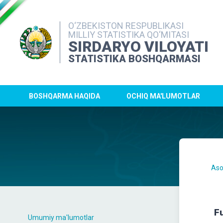
O‘ZBEKISTON RESPUBLIKASI
MILLIY STATISTIKA QO‘MITASI
SIRDARYO VILOYATI
STATISTIKA BOSHQARMASI
BOSHQARMA HAQIDA
OCHIQ MA'LUMOTLAR
Aso
Fu
Umumiy ma'lumotlar