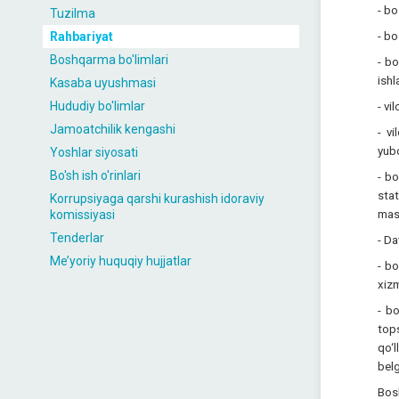
- bo
Tuzilma
Rahbariyat
- bo
Boshqarma bo'limlari
- bo
ishl
Kasaba uyushmasi
Hududiy bo'limlar
- vi
Jamoatchilik kengashi
- vi
yubo
Yoshlar siyosati
Bo'sh ish o'rinlari
- bo
stat
Korrupsiyaga qarshi kurashish idoraviy
komissiyasi
masa
Tenderlar
- Da
Me’yoriy huquqiy hujjatlar
- b
xizm
- bo
top
qo‘l
belg
Bosh