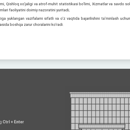
imi, Qishloq xo‘jaligi va atrof-muhit statistikasi bo‘limi, Xizmatlar va savdo 
imlari faoliyatini doimiy nazoratini yuritadi;
ziga yuklangan vazifalarni sifatli va o‘z vaqtida bajarilishini ta’minlash uc
asida boshqa zarur choralarini ko‘radi.
ng
Ctrl + Enter