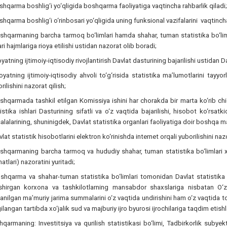
shqarma boshlig‘i yo‘qligida boshqarma faoliyatiga vaqtincha rahbarlik qiladi;
shqarma boshlig‘i o‘rinbosari yo‘qligida uning funksional vazifalarini vaqtinch
shqarmaning barcha tarmoq bo‘limlari hamda shahar, tuman statistika bo‘liml
ari hajmlariga rioya etilishi ustidan nazorat olib boradi;
loyatning ijtimoiy-iqtisodiy rivojlantirish Davlat dasturining bajarilishi ustidan D
loyatning ijtimoiy-iqtisodiy ahvoli to‘g‘risida statistika ma’lumotlarini tayy
rilishini nazorat qilish;
shqarmada tashkil etilgan Komissiya ishini har chorakda bir marta ko‘rib chiq
istika ishlari Dasturining sifatli va o‘z vaqtida bajarilishi, hisobot ko‘rsatki
lalarining, shuninigdek, Davlat statistika organlari faoliyatiga doir boshqa ma
vlat statistik hisobotlarini elektron ko‘rinishda internet orqali yuborilishini nazo
oshqarmaning barcha tarmoq va hududiy shahar, tuman statistika bo‘limlari x
atlari) nazoratini yuritadi;
shqarma va shahar-tuman statistika bo‘limlari tomonidan Davlat statistika h
shirgan korxona va tashkilotlarning mansabdor shaxslariga nisbatan O‘z.
lanilgan ma’muriy jarima summalarini o‘z vaqtida undirishini ham o‘z vaqtida t
ilangan tartibda xo‘jalik sud va majburiy ijro byurosi ijrochilariga taqdim etishl
qarmaning: Investitsiya va qurilish statistikasi bo‘limi, Tadbirkorlik subyekt