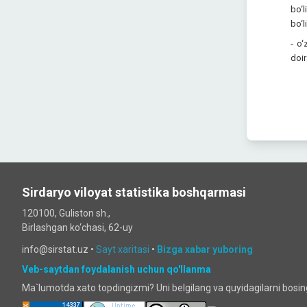
bo‘l
bo‘l
- o‘
doir
Sirdaryo viloyat statistika boshqarmasi
120100, Guliston sh.,
Birlashgan ko‘chаsi, 62-uy
info@sirstat.uz •
Sayt xaritasi
•
Bizga xabar yuboring
Veb-saytdan foydalanish uchun qo'llanma
Ma`lumotda xato topdingizmi? Uni belgilang va quyidagilarni bosi