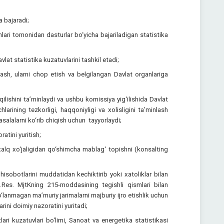
a bajaradi;
ari tomonidan dasturlar bo‘yicha bajariladigan statistika
avlat statistika kuzatuvlarini tashkil etadi;
orlash, ularni chop etish va belgilangan Davlat organlariga
ilishini ta’minlaydi va ushbu komissiya yig‘ilishida Davlat
chlarining tezkorligi, haqqoniyligi va xolisligini ta’minlash
salalarni ko‘rib chiqish uchun tayyorlaydi;
ratini yuritish;
alq xo‘jaligidan qo‘shimcha mablag‘ topishni (konsalting
isobotlarini muddatidan kechiktirib yoki xatoliklar bilan
Res. MjtKning 215-moddasining tegishli qismlari bilan
o‘lanmagan ma’muriy jarimalarni majburiy ijro etishlik uchun
arini doimiy nazoratini yuritadi;
lari kuzatuvlari bo‘limi, Sanoat va energetika statistikasi