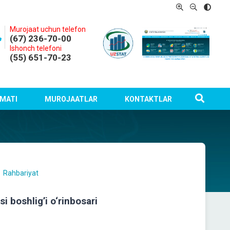
Murojaat uchun telefon
(67) 236-70-00
Ishonch telefoni
(55) 651-70-23
MATI
MUROJAATLAR
KONTAKTLAR
Rahbariyat
i boshlig’i o‘rinbosаri