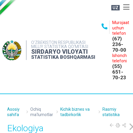
UZ
BOSHQARMA HAQIDA
Murojaat
uchun
OCHIQ MA'LUMOTLAR
telefon
(67)
NASHRLAR
O‘ZBEKISTON RESPUBLIKASI
236-
MILLIY STATISTIKA QO‘MITASI
70-00
INTERAKTIV XIZMATLAR
SIRDARYO VILOYATI
Ishonch
STATISTIKA BOSHQARMASI
MATBUOT XIZMATI
telefoni
(55)
MUROJAATLAR
651-
70-23
KONTAKTLAR
Asosiy
Ochiq
Kichik biznes va
Rasmiy
sahifa
ma'lumotlar
tadbirkorlik
statistika
Ekologiya