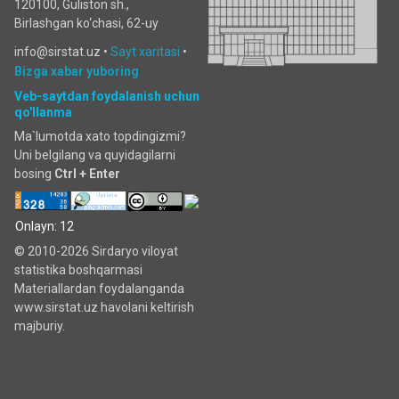
120100, Guliston sh.,
Birlashgan ko‘chаsi, 62-uy
info@sirstat.uz •
Sayt xaritasi
•
Bizga xabar yuboring
Veb-saytdan foydalanish uchun
qo'llanma
Ma`lumotda xato topdingizmi?
Uni belgilang va quyidagilarni
bosing
Ctrl + Enter
Onlayn: 12
© 2010-2026 Sirdaryo viloyat
statistika boshqarmasi
Materiallardan foydalanganda
www.sirstat.uz havolani keltirish
majburiy.