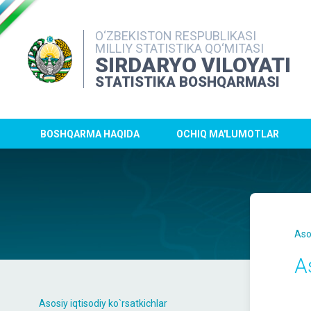
O‘ZBEKISTON RESPUBLIKASI
MILLIY STATISTIKA QO‘MITASI
SIRDARYO VILOYATI
STATISTIKA BOSHQARMASI
BOSHQARMA HAQIDA
OCHIQ MA'LUMOTLAR
Aso
As
Asosiy iqtisodiy ko`rsatkichlar