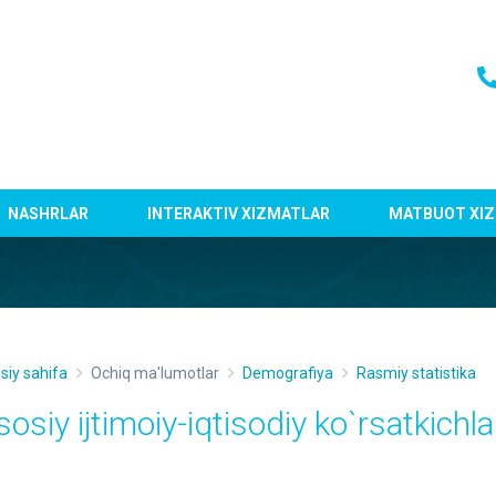
NASHRLAR
INTERAKTIV XIZMATLAR
MATBUOT XIZ
siy sahifa
Ochiq ma'lumotlar
Demografiya
Rasmiy statistika
osiy ijtimoiy-iqtisodiy ko`rsаtkichlа