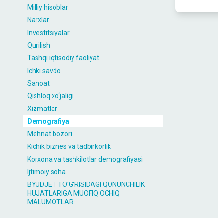
Milliy hisoblar
Narxlar
Investitsiyalar
Qurilish
Tashqi iqtisodiy faoliyat
Ichki savdo
Sanoat
Qishloq xo‘jaligi
Xizmatlar
Demografiya
Mehnat bozori
Kichik biznes va tadbirkorlik
Korxona va tashkilotlar demografiyasi
Ijtimoiy soha
BYUDJET TO'G'RISIDAGI QONUNCHILIK
HUJATLARIGA MUOFIQ OCHIQ
MALUMOTLAR