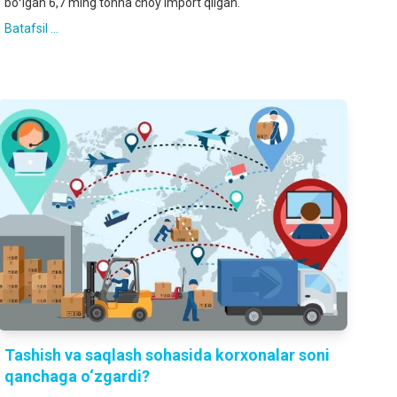
boʻlgan 6,7 ming tonna choy import qilgan.
Batafsil ...
Tashish va saqlash sohasida korxonalar soni
qanchaga o‘zgardi?