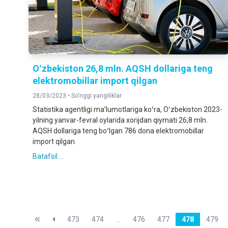
Oʻzbekiston 26,8 mln. AQSH dollariga teng
elektromobillar import qilgan
28/03/2023 •
So'nggi yangiliklar
Statistika agentligi maʼlumotlariga koʻra, Oʻzbekiston 2023-
yilning yanvar-fevral oylarida xorijdan qiymati 26,8 mln.
AQSH dollariga teng boʻlgan 786 dona elektromobillar
import qilgan.
Batafsil ...
473
474
...
476
477
478
479