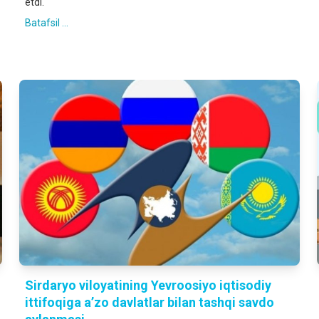
etdi.
Batafsil ...
Sirdaryo viloyatining Yevroosiyo iqtisodiy
ittifoqiga a’zo davlatlar bilan tashqi savdo