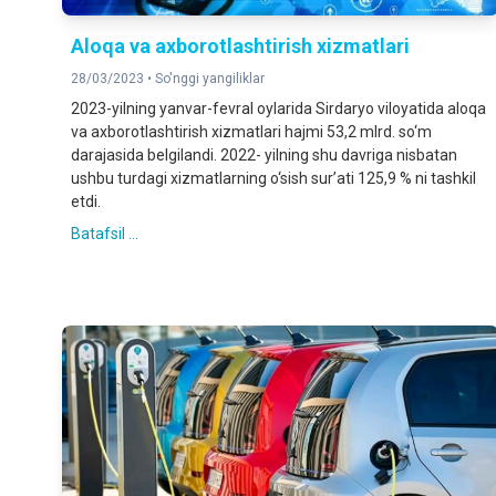
Aloqa va axborotlashtirish xizmatlari
28/03/2023 •
So'nggi yangiliklar
2023-yilning yanvar-fevral oylarida Sirdaryo viloyatida aloqa
va axborotlashtirish xizmatlari hajmi 53,2 mlrd. so‘m
darajasida belgilandi. 2022- yilning shu davriga nisbatan
ushbu turdagi xizmatlarning o‘sish sur’ati 125,9 % ni tashkil
etdi.
Batafsil ...