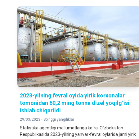
2023-yilning fevral oyida yirik korxonalar
tomonidan 60,2 ming tonna dizel yoqilgʻisi
ishlab chiqarildi
29/03/2023 •
So'nggi yangiliklar
Statistika agentligi maʼlumotlariga koʻra, Oʻzbekiston
Respublikasida 2023-yilning yanvar-fevral oylarida jami yirik