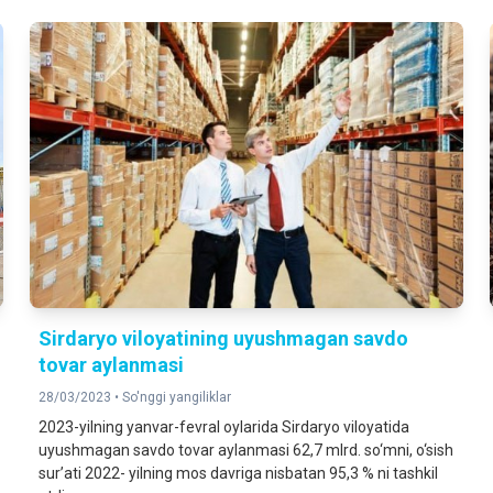
Sirdaryo viloyatining uyushmagan savdo
tovar aylanmasi
28/03/2023 •
So'nggi yangiliklar
2023-yilning yanvar-fevral oylarida Sirdaryo viloyatida
uyushmagan savdo tovar aylanmasi 62,7 mlrd. so‘mni, o‘sish
sur’ati 2022- yilning mos davriga nisbatan 95,3 % ni tashkil