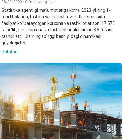
28/03/2023 •
So'nggi yangiliklar
Statistika agentligi maʼlumotlariga koʻra, 2023-yilning 1-
mart holatiga, tashish va saqlash xizmatlari sohasida
faoliyat ko‘rsatayotgan korxona va tashkilotlar soni 17 575
ta bo‘lib, jami korxona va tashkilotlar ulushining 3,5 foizini
tashkil etdi. Ularning so‘nggi besh yildagi dinamikasi
quyidagicha:
Batafsil ...