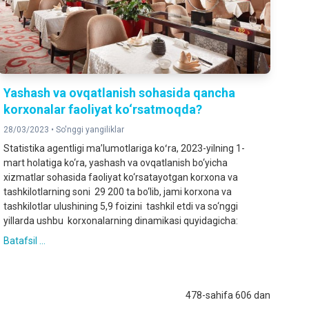
Yashash va ovqatlanish sohasida qancha
korxonalar faoliyat ko‘rsatmoqda?
28/03/2023 •
So'nggi yangiliklar
Statistika agentligi maʼlumotlariga koʻra, 2023-yilning 1-
mart holatiga ko‘ra, yashash va ovqatlanish bo‘yicha
xizmatlar sohasida faoliyat ko‘rsatayotgan korxona va
tashkilotlarning soni 29 200 ta bo‘lib, jami korxona va
tashkilotlar ulushining 5,9 foizini tashkil etdi va so‘nggi
yillarda ushbu korxonalarning dinamikasi quyidagicha:
Batafsil ...
478-sahifa 606 dan