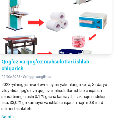
Qog‘oz va qog‘oz mahsulotlari ishlab
chiqarish
29/03/2023 •
So'nggi yangiliklar
2023-yilning yanvar-fevral oylari yakunlariga ko‘ra, Sirdaryo
viloyatida qog‘oz va qog‘oz mahsulotlari ishlab chiqarish
sanoatining ulushi 0,1 % gacha kamaydi, fizik hajm indeksi
esa, 33,0 % ga kamaydi va ishlab chiqarish hajmi 0,8 mlrd.
so‘mni tashkil etdi.
Batafsil ...