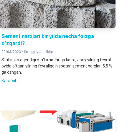
Sement narxlari bir yilda necha foizga
oʻzgardi?
29/03/2023 •
So'nggi yangiliklar
Statistika agentligi maʼlumotlariga koʻra, Joriy yilning fevral
oyida oʻtgan yilning fevraliga nisbatan sement narxlari 5,5 %
ga oshgan.
Batafsil ...