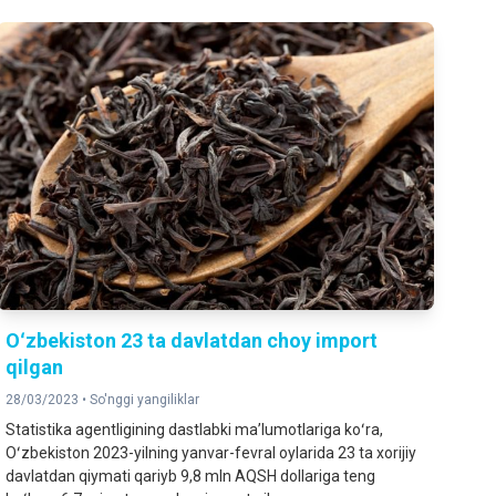
Oʻzbekiston 23 ta davlatdan choy import
qilgan
28/03/2023 •
So'nggi yangiliklar
Statistika agentligining dastlabki maʼlumotlariga koʻra,
Oʻzbekiston 2023-yilning yanvar-fevral oylarida 23 ta xorijiy
davlatdan qiymati qariyb 9,8 mln AQSH dollariga teng