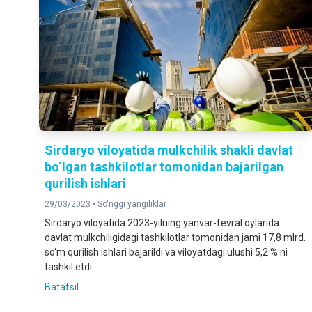
Sirdaryo viloyatida mulkchilik shakli davlat
bo‘lgan tashkilotlar tomonidan bajarilgan
qurilish ishlari
29/03/2023 •
So'nggi yangiliklar
Sirdaryo viloyatida 2023-yilning yanvar-fevral oylarida
davlat mulkchiligidagi tashkilotlar tomonidan jami 17,8 mlrd.
so‘m qurilish ishlari bajarildi va viloyatdagi ulushi 5,2 % ni
tashkil etdi.
Batafsil ...