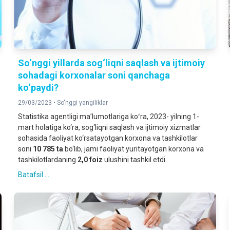
So‘nggi yillarda sog‘liqni saqlash va ijtimoiy
sohadagi korxonalar soni qanchaga
ko‘paydi?
29/03/2023 •
So'nggi yangiliklar
Statistika agentligi maʼlumotlariga koʻra, 2023- yilning 1-
mart holatiga ko‘ra, sog‘liqni saqlash va ijtimoiy xizmatlar
sohasida faoliyat ko‘rsatayotgan korxona va tashkilotlar
soni
10 785 ta
bo‘lib, jami faoliyat yuritayotgan korxona va
tashkilotlardaning
2,0
foiz
ulushini tashkil etdi.
Batafsil ...