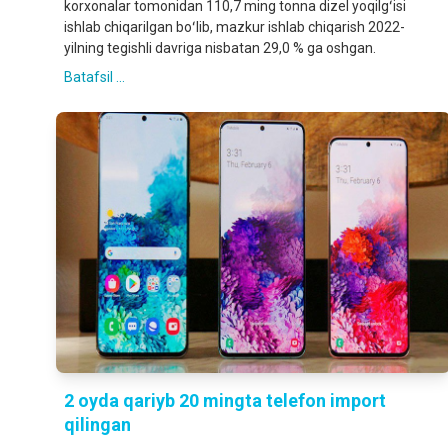
korxonalar tomonidan 110,7 ming tonna dizel yoqilgʻisi
ishlab chiqarilgan boʻlib, mazkur ishlab chiqarish 2022-
yilning tegishli davriga nisbatan 29,0 % ga oshgan.
Batafsil ...
2 oyda qariyb 20 mingta telefon import
qilingan