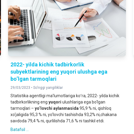
2022- yilda kichik tadbirkorlik
subyektlarining eng yuqori ulushga ega
bo‘lgan tarmoqlari
29/03/2023 •
So'nggi yangiliklar
Statistika agentligi maʼlumotlariga koʻra, 2022- yilda kichik
tadbirkorlikning eng
yuqori
ulushlariga ega bo‘lgan
tarmoqlari –
yo‘lovchi aylanmasida
95,9 % ni, qishloq
xo‘jaligida 95,3 % ni, yo‘lovchi tashishda 93,2% ni,chakana
savdoda 79,4 % ni, qurlilishda 71,6 % ni tashkil etdi.
Batafsil ...