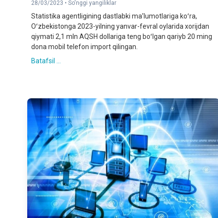
28/03/2023 •
So'nggi yangiliklar
Statistika agentligining dastlabki maʼlumotlariga koʻra,
Oʻzbekistonga 2023-yilning yanvar-fevral oylarida xorijdan
qiymati 2,1 mln AQSH dollariga teng boʻlgan qariyb 20 ming
dona mobil telefon import qilingan.
Batafsil ...