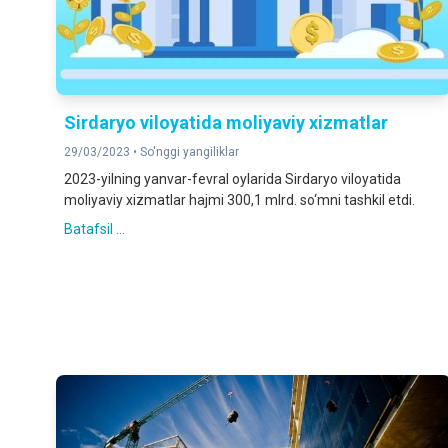
Sirdaryo viloyatida moliyaviy xizmatlar
29/03/2023 •
So'nggi yangiliklar
2023-yilning yanvar-fevral oylarida Sirdaryo viloyatida
moliyaviy xizmatlar hajmi 300,1 mlrd. so‘mni tashkil etdi.
Batafsil ...