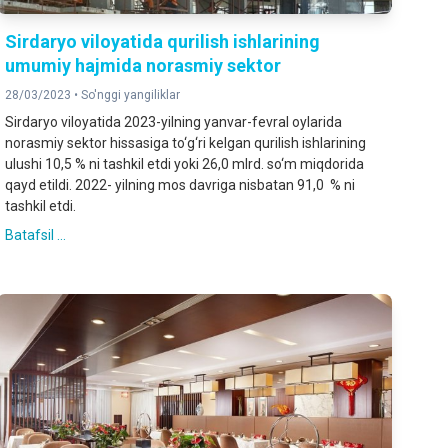
Sirdaryo viloyatida qurilish ishlarining
umumiy hajmida norasmiy sektor
28/03/2023 •
So'nggi yangiliklar
Sirdaryo viloyatida 2023-yilning yanvar-fevral oylarida
norasmiy sektor hissasiga to‘g‘ri kelgan qurilish ishlarining
ulushi 10,5 % ni tashkil etdi yoki 26,0 mlrd. so‘m miqdorida
qayd etildi. 2022- yilning mos davriga nisbatan 91,0 % ni
tashkil etdi.
Batafsil ...