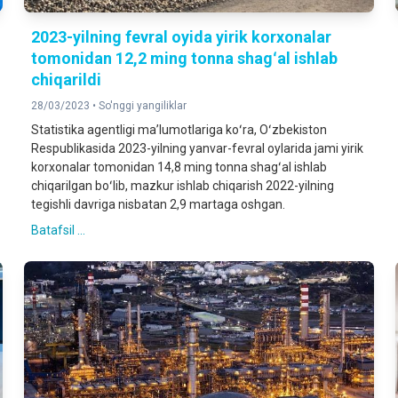
2023-yilning fevral oyida yirik korxonalar
tomonidan 12,2 ming tonna shagʻal ishlab
chiqarildi
28/03/2023 •
So'nggi yangiliklar
Statistika agentligi maʼlumotlariga koʻra, Oʻzbekiston
Respublikasida 2023-yilning yanvar-fevral oylarida jami yirik
korxonalar tomonidan 14,8 ming tonna shagʻal ishlab
chiqarilgan boʻlib, mazkur ishlab chiqarish 2022-yilning
tegishli davriga nisbatan 2,9 martaga oshgan.
Batafsil ...