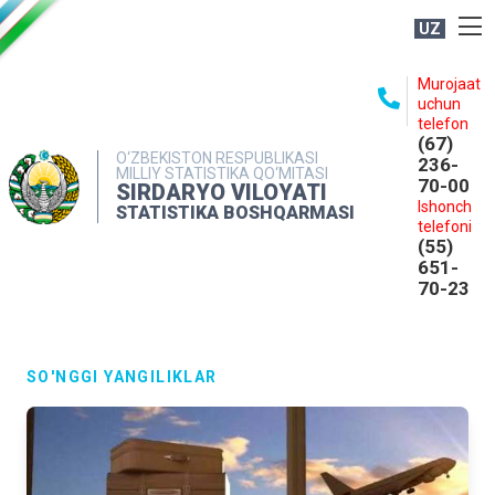
UZ
BOSHQARMA HAQIDA
Murojaat
uchun
OCHIQ MA'LUMOTLAR
telefon
(67)
NASHRLAR
O‘ZBEKISTON RESPUBLIKASI
236-
MILLIY STATISTIKA QO‘MITASI
70-00
INTERAKTIV XIZMATLAR
SIRDARYO VILOYATI
Ishonch
STATISTIKA BOSHQARMASI
MATBUOT XIZMATI
telefoni
(55)
MUROJAATLAR
651-
70-23
KONTAKTLAR
SO'NGGI YANGILIKLAR