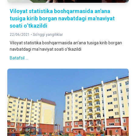
Viloyat statistika boshqarmasida an'ana
tusiga kirib borgan navbatdagi ma'naviyat
soati o‘tkazildi
22/06/2021 •
So'nggi yangiliklar
Viloyat statistika boshqarmasida an'ana tusiga kirib borgan
navbatdagi ma'naviyat soati o‘tkazildi
Batafsil ...