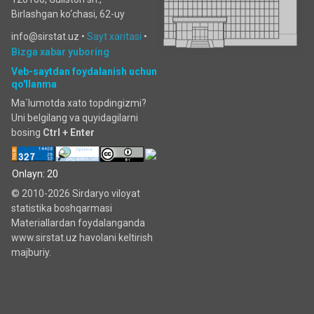
Birlashgan ko‘chаsi, 62-uy
info@sirstat.uz •
Sayt xaritasi
•
Bizga xabar yuboring
Veb-saytdan foydalanish uchun
qo'llanma
Ma`lumotda xato topdingizmi?
Uni belgilang va quyidagilarni
bosing
Ctrl + Enter
Onlayn: 20
© 2010-2026 Sirdaryo viloyat
statistika boshqarmasi
Materiallardan foydalanganda
www.sirstat.uz havolani keltirish
majburiy.