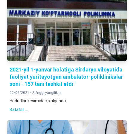
2021-yil 1-yanvar holatiga Sirdaryo viloyatida
faoliyat yuritayotgan ambulator-poliklinikalar
soni - 157 tani tashkil etdi
22/06/2021 •
So'nggi yangiliklar
Hududlar kesimida ko‘rilganda:
Batafsil ...