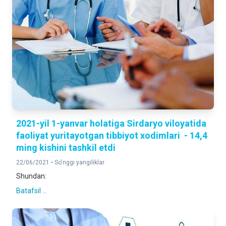
2021-yil 1-yanvar holatiga Sirdaryo viloyatida
faoliyat yuritayotgan tibbiyot xodimlari - 14,4
ming kishini tashkil etdi
22/06/2021 •
So'nggi yangiliklar
Shundan:
Batafsil ...