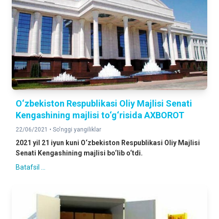
O‘zbekiston Respublikasi Oliy Majlisi Senati
Kengashining majlisi to‘g‘risida AXBOROT
22/06/2021 •
So'nggi yangiliklar
2021 yil 21 iyun kuni O‘zbekiston Respublikasi Oliy Majlisi
Senati Kengashining majlisi bo‘lib o‘tdi.
Batafsil ...