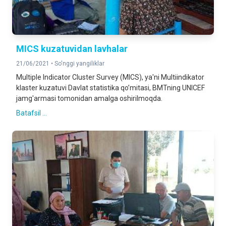
MICS kuzatuvidan lavhalar
21/06/2021 •
So'nggi yangiliklar
Multiple Indicator Cluster Survey (MICS), ya'ni Multiindikator
klaster kuzatuvi Davlat statistika qo’mitasi, BMTning UNICEF
jamg'armasi tomonidan amalga oshirilmoqda.
Batafsil ...