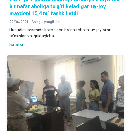
bir nafar aholiga to‘g‘ri keladigan uy-joy
maydoni 15,4 m² tashkil etdi
22/06/2021 •
So'nggi yangiliklar
Hududlar kesimida ko‘radigan bo‘lsak aholini uy-joy bilan
ta'minlanishi quidagicha:
Batafsil ...