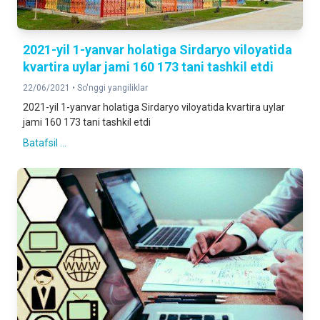
2021-yil 1-yanvar holatiga Sirdaryo viloyatida
kvartira uylar jami 160 173 tani tashkil etdi
22/06/2021 •
So'nggi yangiliklar
2021-yil 1-yanvar holatiga Sirdaryo viloyatida kvartira uylar
jami 160 173 tani tashkil etdi
Batafsil ...