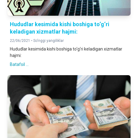
Hududlar kesimida kishi boshiga to‘g‘ri
keladigan xizmatlar hajmi:
22/06/2021 •
So'nggi yangiliklar
Hududlar kesimida kishi boshiga to‘g‘ri keladigan xizmatlar
hajmi:
Batafsil ...