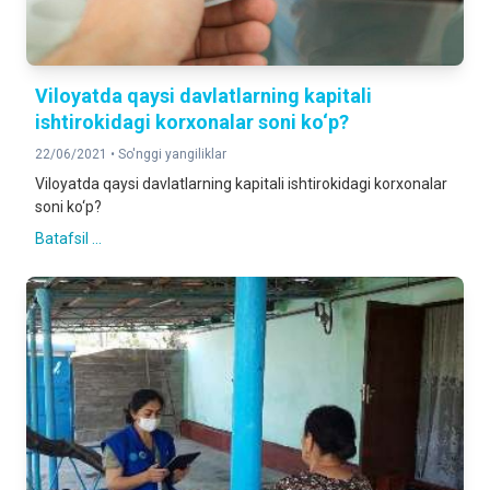
Viloyatda qaysi davlatlarning kapitali
ishtirokidagi korxonalar soni ko‘p?
22/06/2021 •
So'nggi yangiliklar
Viloyatda qaysi davlatlarning kapitali ishtirokidagi korxonalar
soni ko‘p?
Batafsil ...