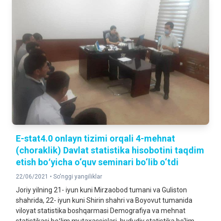
E-stat4.0 onlayn tizimi orqali 4-mehnat
(choraklik) Davlat statistika hisobotini taqdim
etish boʻyicha o‘quv seminari bo‘lib o‘tdi
22/06/2021 •
So'nggi yangiliklar
Joriy yilning 21- iyun kuni Mirzaobod tumani va Guliston
shahrida, 22- iyun kuni Shirin shahri va Boyovut tumanida
viloyat statistika boshqarmasi Demografiya va mehnat