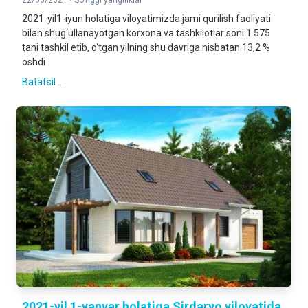
22/06/2021 •
So'nggi yangiliklar
2021-yil1-iyun holatiga viloyatimizda jami qurilish faoliyati
bilan shug‘ullanayotgan korxona va tashkilotlar soni 1 575
tani tashkil etib, o‘tgan yilning shu davriga nisbatan 13,2 %
oshdi
Batafsil ...
2021-yil 1-yanvar holatiga Sirdaryo viloyatida