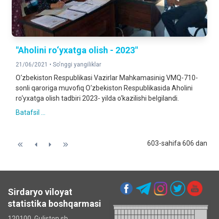
"Aholini ro‘yxatga olish - 2023"
21/06/2021 •
So'nggi yangiliklar
O‘zbekiston Respublikasi Vazirlar Mahkamasinig VMQ-710-
sonli qaroriga muvofiq O‘zbekiston Respublikasida Aholini
ro‘yxatga olish tadbiri 2023- yilda o‘kazilishi belgilandi.
Batafsil ...
603-sahifa 606 dan
Sirdaryo viloyat
statistika boshqarmasi
120100, Guliston sh.,