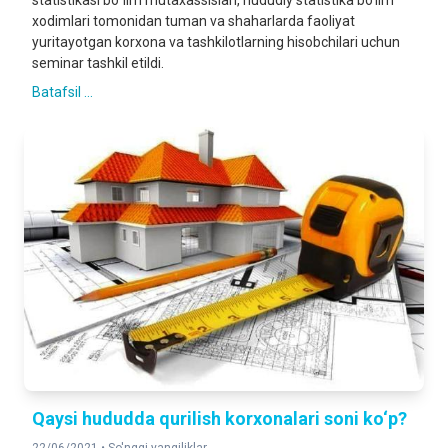
statistikasi boʻlim mutaxassislari, hududiy statistika bo‘lim
xodimlari tomonidan tuman va shaharlarda faoliyat
yuritayotgan korxona va tashkilotlarning hisobchilari uchun
seminar tashkil etildi.
Batafsil ...
Qaysi hududda qurilish korxonalari soni ko‘p?