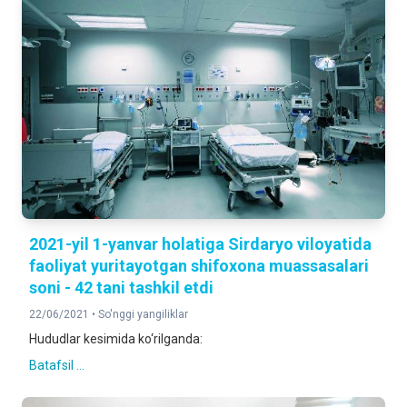
2021-yil 1-yanvar holatiga Sirdaryo viloyatida
faoliyat yuritayotgan shifoxona muassasalari
soni - 42 tani tashkil etdi
22/06/2021 •
So'nggi yangiliklar
Hududlar kesimida ko‘rilganda:
Batafsil ...