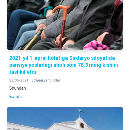
2021-yil 1-aprel holatiga Sirdaryo viloyatida
pensiya yoshidagi aholi soni 78,3 ming kishini
tashkil etdi
23/06/2021 •
So'nggi yangiliklar
Shundan:
Batafsil ...