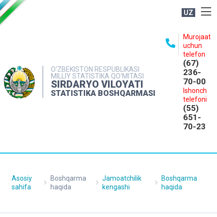
UZ
BOSHQARMA HAQIDA
Murojaat
uchun
OCHIQ MA'LUMOTLAR
telefon
(67)
NASHRLAR
O‘ZBEKISTON RESPUBLIKASI
236-
MILLIY STATISTIKA QO‘MITASI
70-00
INTERAKTIV XIZMATLAR
SIRDARYO VILOYATI
Ishonch
STATISTIKA BOSHQARMASI
MATBUOT XIZMATI
telefoni
(55)
MUROJAATLAR
651-
70-23
KONTAKTLAR
Asosiy
Boshqarma
Jamoatchilik
Boshqarma
sahifa
haqida
kengashi
haqida