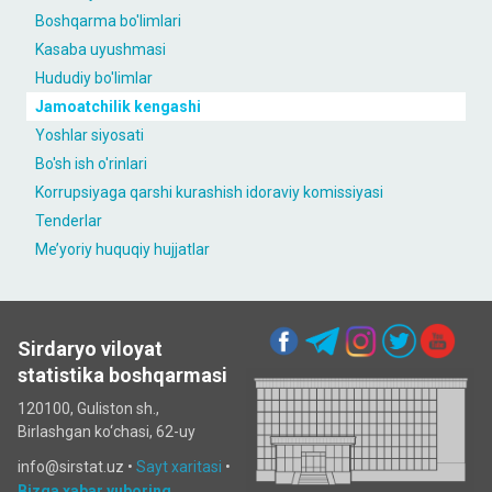
Boshqarma bo'limlari
Kasaba uyushmasi
Hududiy bo'limlar
Jamoatchilik kengashi
Yoshlar siyosati
Bo'sh ish o'rinlari
Korrupsiyaga qarshi kurashish idoraviy komissiyasi
Tenderlar
Me’yoriy huquqiy hujjatlar
Sirdaryo viloyat
statistika boshqarmasi
120100, Guliston sh.,
Birlashgan ko‘chаsi, 62-uy
info@sirstat.uz •
Sayt xaritasi
•
Bizga xabar yuboring