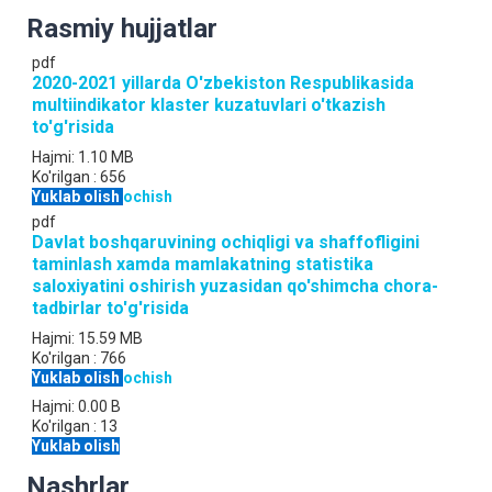
Rasmiy hujjatlar
pdf
2020-2021 yillarda O'zbekiston Respublikasida
multiindikator klaster kuzatuvlari o'tkazish
to'g'risida
Hajmi:
1.10 MB
Ko'rilgan :
656
Yuklab olish
ochish
pdf
Davlat boshqaruvining ochiqligi va shaffofligini
taminlash xamda mamlakatning statistika
saloxiyatini oshirish yuzasidan qo'shimcha chora-
tadbirlar to'g'risida
Hajmi:
15.59 MB
Ko'rilgan :
766
Yuklab olish
ochish
Hajmi:
0.00 B
Ko'rilgan :
13
Yuklab olish
Nashrlar