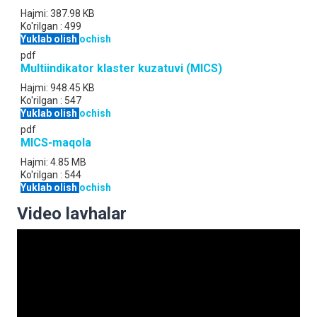
Hajmi:
387.98 KB
Ko'rilgan :
499
Yuklab olish
ochish
pdf
Multiindikator klaster kuzatuvi (MICS)
Hajmi:
948.45 KB
Ko'rilgan :
547
Yuklab olish
ochish
pdf
MICS-maqola
Hajmi:
4.85 MB
Ko'rilgan :
544
Yuklab olish
ochish
Video lavhalar