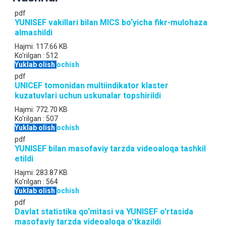
pdf
YUNISEF vakillari bilan MICS bo‘yicha fikr-mulohaza
almashildi
Hajmi:
117.66 KB
Ko'rilgan :
512
Yuklab olish
ochish
pdf
UNICEF tomonidan multiindikator klaster
kuzatuvlari uchun uskunalar topshirildi
Hajmi:
772.70 KB
Ko'rilgan :
507
Yuklab olish
ochish
pdf
YUNISEF bilan masofaviy tarzda videoaloqa tashkil
etildi
Hajmi:
283.87 KB
Ko'rilgan :
564
Yuklab olish
ochish
pdf
Davlat statistika qo‘mitasi va YUNISEF o'rtasida
masofaviy tarzda videoaloqa o'tkazildi