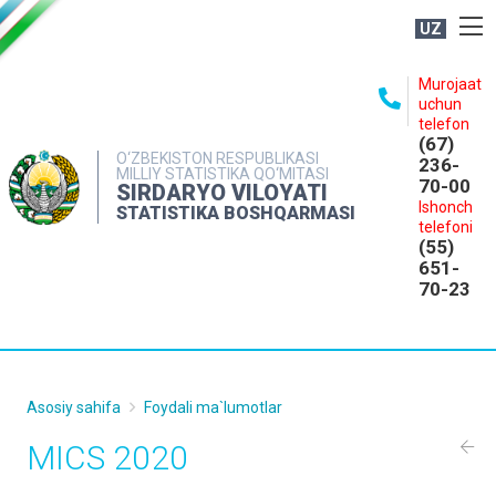
UZ
BOSHQARMA HAQIDA
Murojaat
uchun
OCHIQ MA'LUMOTLAR
telefon
(67)
NASHRLAR
O‘ZBEKISTON RESPUBLIKASI
236-
MILLIY STATISTIKA QO‘MITASI
70-00
INTERAKTIV XIZMATLAR
SIRDARYO VILOYATI
Ishonch
STATISTIKA BOSHQARMASI
MATBUOT XIZMATI
telefoni
(55)
MUROJAATLAR
651-
70-23
KONTAKTLAR
Asosiy sahifa
Foydali ma`lumotlar
MICS 2020