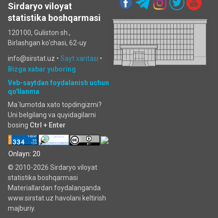
Sirdaryo viloyat
statistika boshqarmasi
120100, Guliston sh.,
Birlashgan ko‘chаsi, 62-uy
info@sirstat.uz •
Sayt xaritasi
•
Bizga xabar yuboring
Veb-saytdan foydalanish uchun
qo'llanma
Ma`lumotda xato topdingizmi?
Uni belgilang va quyidagilarni
bosing
Ctrl + Enter
Onlayn: 20
© 2010-2026 Sirdaryo viloyat
statistika boshqarmasi
Materiallardan foydalanganda
www.sirstat.uz havolani keltirish
majburiy.