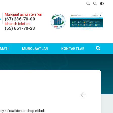
Murojaat uchun telefon
(67) 236-70-00
Ishonch telefoni
(55) 651-70-23
MATI
MUROJAATLAR
KONTAKTLAR
iy ko’rsatkichlar chop etiladi