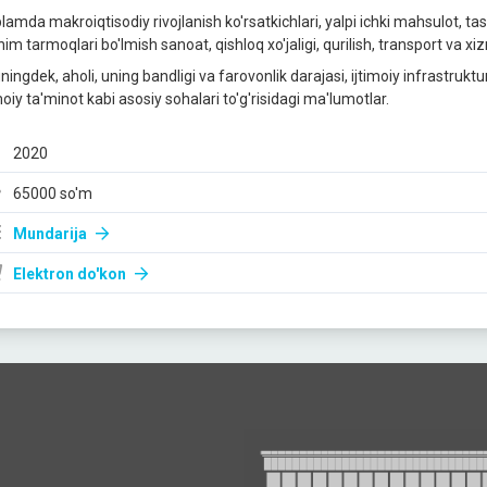
lamda makroiqtisodiy rivojlanish ko'rsatkichlari, yalpi ichki mahsulot, tash
im tarmoqlari bo'lmish sanoat, qishloq xo'jaligi, qurilish, transport va x
ingdek, aholi, uning bandligi va farovonlik darajasi, ijtimoiy infrastruktu
moiy ta'minot kabi asosiy sohalari to'g'risidagi ma'lumotlar.
2020
65000 so'm
Mundarija
Elektron do'kon