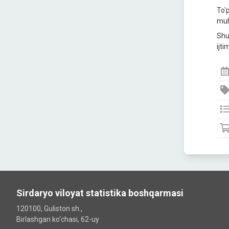
To'p
muh
Shun
ijti
Sirdaryo viloyat statistika boshqarmasi
120100, Guliston sh.,
Birlashgan ko‘chаsi, 62-uy