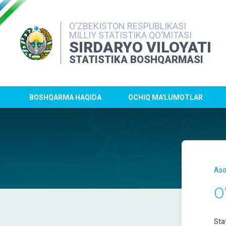
O‘ZBEKISTON RESPUBLIKASI
MILLIY STATISTIKA QO‘MITASI
SIRDARYO VILOYATI
STATISTIKA BOSHQARMASI
BOSHQARMA HAQIDA
OCHIQ MA'LUMOTLAR
Aso
O
Stat