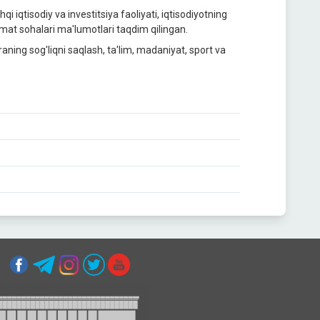
qi iqtisodiy va investitsiya faoliyati, iqtisodiyotning
izmat sohalari ma'lumotlari taqdim qilingan.
raning sog'liqni saqlash, ta'lim, madaniyat, sport va