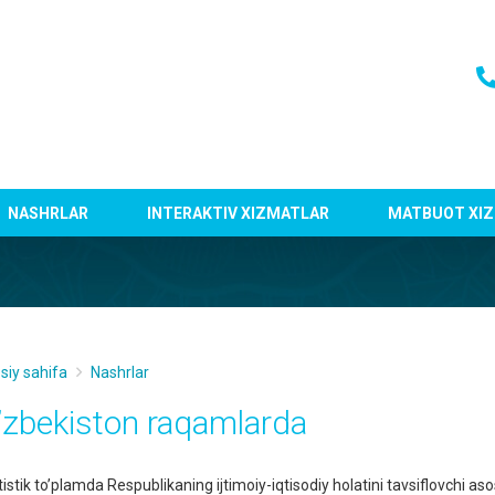
NASHRLAR
INTERAKTIV XIZMATLAR
MATBUOT XIZ
siy sahifa
Nashrlar
’zbekiston raqamlarda
istik to’plamda Respublikaning ijtimoiy-iqtisodiy holatini tavsiflovchi asos